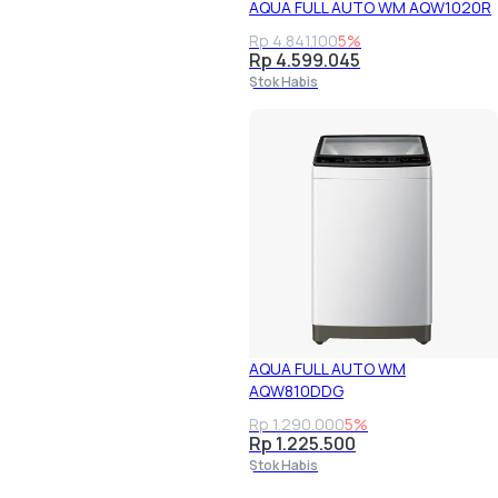
AQUA FULL AUTO WM AQW1020R
Rp 4.841.100
5%
Rp 4.599.045
Stok Habis
AQUA FULL AUTO WM
AQW810DDG
Rp 1.290.000
5%
Rp 1.225.500
Stok Habis