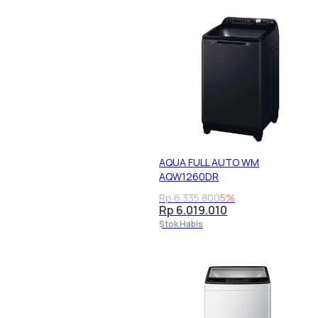
AQUA FULL AUTO WM
AQW1260DR
Rp 6.335.800
5%
Rp 6.019.010
Stok Habis