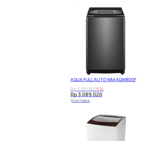
AQUA FULL AUTO WM AQW800F
Rp 3.251.600
5%
Rp 3.089.020
Stok Habis