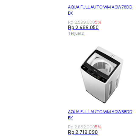
AQUA FULL AUTO WM AQW78DD
BK
Rp 2.599.000
5%
Rp 2.469.050
Terjual 2
AQUA FULL AUTO WM AQW88DD
BK
Rp 2.862.200
5%
Rp 2.719.090