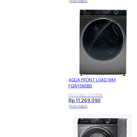
Stok Habis
AQUA FRONT LOAD WM
FQW1580BS
Rp 11.862.200
5%
Rp 11.269.090
Stok Habis