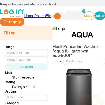
Banyak Promonya
belanja via aplikasi
0
Home
Promo
Blog
Masuk
Daftar
Category
Filter
AQUA
Hasil Pencarian
Washer
Harga
"aqua full auto wm
aqw800f"
Urutkan
Terapkan
Stok
Stok Tersedia
Rating
Rating 4 Keatas
Urutan
Kategori