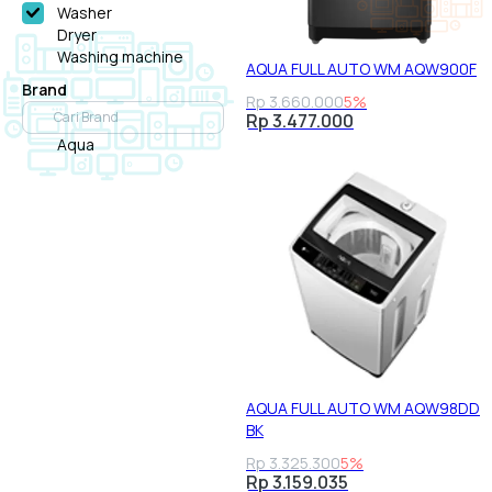
Washer
Dryer
Washing machine
AQUA FULL AUTO WM AQW900F
Brand
Rp 3.660.000
5%
Rp 3.477.000
Aqua
AQUA FULL AUTO WM AQW98DD
BK
Rp 3.325.300
5%
Rp 3.159.035