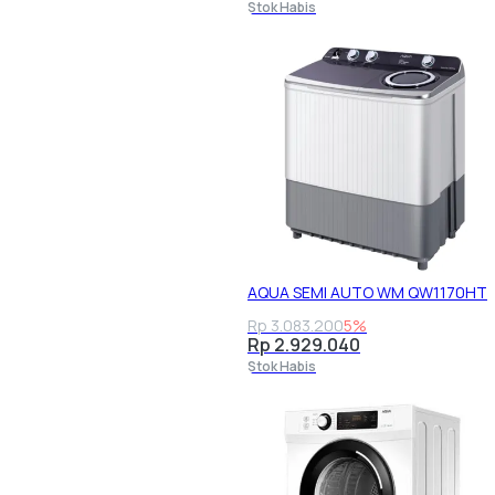
Stok Habis
AQUA SEMI AUTO WM QW1170HT
Rp 3.083.200
5%
Rp 2.929.040
Stok Habis