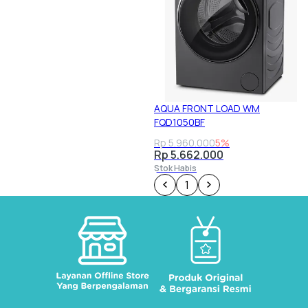
AQUA FRONT LOAD WM
FQD1050BF
Rp 5.960.000
5%
Rp 5.662.000
Stok Habis
1