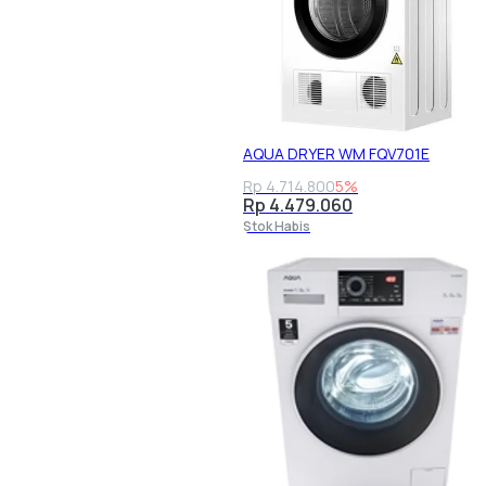
AQUA DRYER WM FQV701E
Rp 4.714.800
5%
Rp 4.479.060
Stok Habis