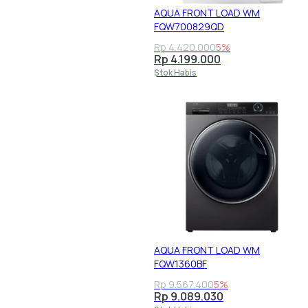
AQUA FRONT LOAD WM
FQW700829QD
Rp 4.420.000
5%
Rp 4.199.000
Stok Habis
AQUA FRONT LOAD WM
FQW1360BF
Rp 9.567.400
5%
Rp 9.089.030