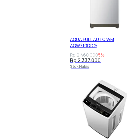
AQUA FULL AUTO WM
AQW710DDG
Rp 2.460.000
5%
Rp 2.337.000
Stok Habis