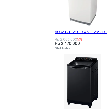
AQUA FULL AUTO WM AQW98DD
Rp 2.600.000
5%
Rp 2.470.000
Stok Habis