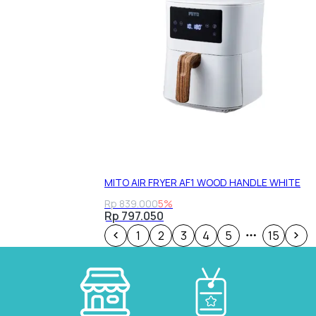
MITO AIR FRYER AF1 WOOD HANDLE WHITE
Rp 839.000
5%
Rp 797.050
1
2
3
4
5
15