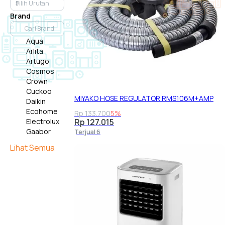
Brand
Aqua
Arlita
Artugo
Cosmos
Crown
Cuckoo
MIYAKO HOSE REGULATOR RMS106M+AMP
Daikin
Ecohome
Rp 133.700
5%
Electrolux
Rp 127.015
Gaabor
Terjual 6
Gea
Lihat Semua
Gree
Hitachi
Kirin
Luna
Maspion
Midea
Mito
Miyako