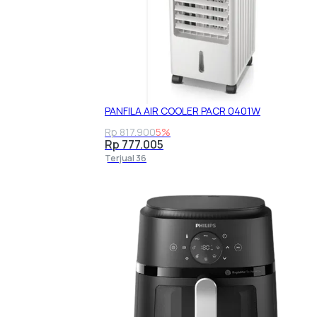
PANFILA AIR COOLER PACR 0401W
Rp 817.900
5%
Rp 777.005
Terjual 36