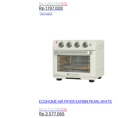
Rp 1.260.000
5%
Rp 1.197.000
Terjual 5
ECOHOME AIR FRYER EAF888 PEARL WHITE
Rp 2.712.700
5%
Rp 2.577.065