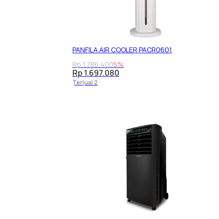
PANFILA AIR COOLER PACR0601
Rp 1.786.400
5%
Rp 1.697.080
Terjual 2