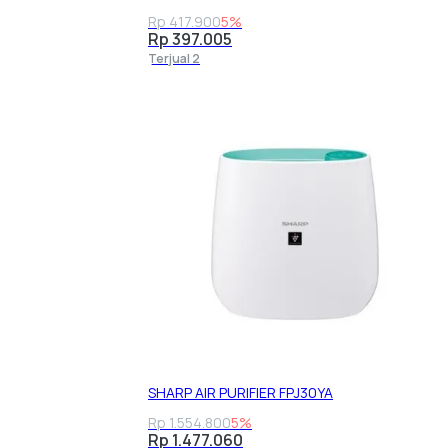
Rp 417.900
5%
Rp 397.005
Terjual 2
SHARP AIR PURIFIER FPJ30YA
Rp 1.554.800
5%
Rp 1.477.060