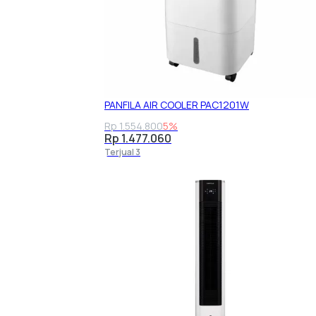
Modena
Niko
Electronic
Oxone
Panasonic
Panfila
Philips
PANFILA AIR COOLER PAC1201W
Rinnai
Sekai
Rp 1.554.800
5%
Sharp
Rp 1.477.060
Toshiba
Terjual 3
Violeds