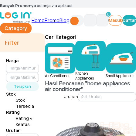
Banyak Promonya
belanja via aplikasi
0
Home
Promo
Blog
Masuk
Daftar
Category
Cari Kategori
Filter
Harga
Kitchen
Air Conditioner
Small Appliances
Appliances
Hasil Pencarian
"home appliances
Terapkan
air conditioner"
Stok
Urutkan
Stok
Tersedia
Rating
Rating 4
Keatas
Urutan