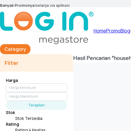
Banyak Promonya
belanja via aplikasi
Home
Promo
Blog
Category
Hasil Pencarian
"househ
Filter
Harga
Terapkan
Stok
Stok Tersedia
Rating
Rating 4 Keatas