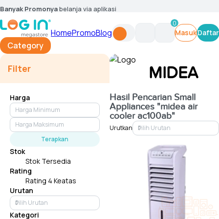
Banyak Promonya
belanja via aplikasi
0
Home
Promo
Blog
Masuk
Daftar
Category
Filter
MIDEA
Hasil Pencarian
Small
Harga
Appliances "midea air
cooler ac100ab"
Urutkan
Terapkan
Stok
Stok Tersedia
Rating
Rating 4 Keatas
Urutan
Kategori