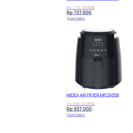
Rp 775.789
5%
Rp 737.000
Stok Habis
MIDEA AIR FRYER MFCN35B
Rp 986.316
5%
Rp 937.000
Stok Habis