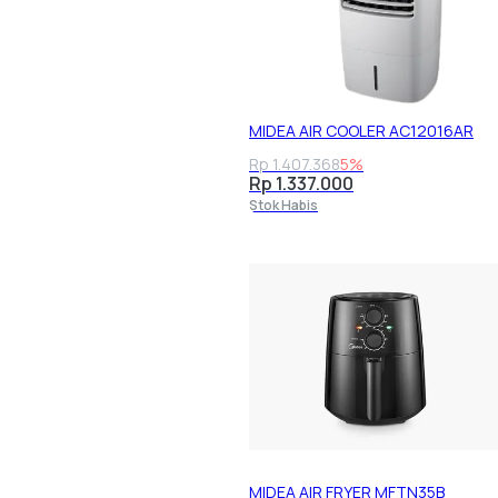
MIDEA AIR COOLER AC12016AR
Rp 1.407.368
5%
Rp 1.337.000
Stok Habis
MIDEA AIR FRYER MFTN35B