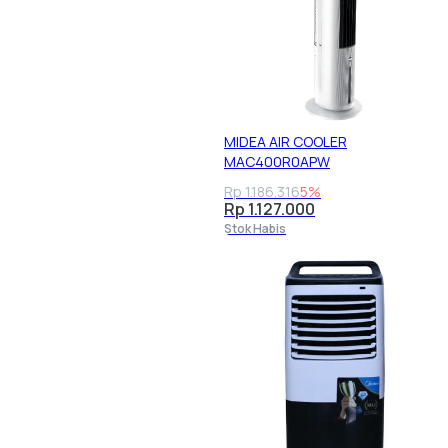
MIDEA AIR COOLER
MAC400R0APW
Rp 1.186.316
5%
Rp 1.127.000
Stok Habis