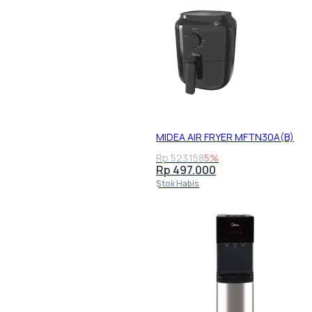
MIDEA AIR FRYER MFTN30A(B)
Rp 523.158
5%
Rp 497.000
Stok Habis