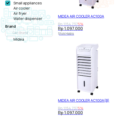
Small appliances
Air cooler
Air fryer
MIDEA AIR COOLER AC100A
Water dispenser
Rp 1.154.737
5%
Brand
Rp 1.097.000
Stok Habis
Midea
MIDEA AIR COOLER AC100A(B)
Rp 1.154.737
5%
Rp 1.097.000