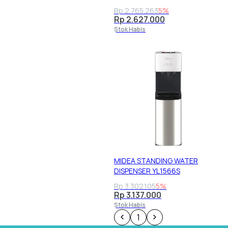
Rp 2.765.263
5%
Rp 2.627.000
Stok Habis
MIDEA STANDING WATER
DISPENSER YL1566S
Rp 3.302.105
5%
Rp 3.137.000
Stok Habis
1