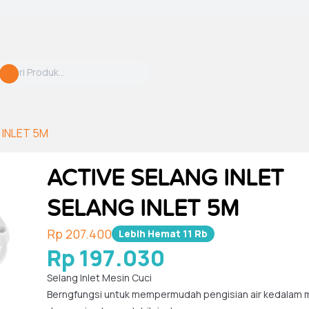
 INLET 5M
ACTIVE SELANG INLET
SELANG INLET 5M
Rp 207.400
Lebih Hemat
11 Rb
Rp 197.030
Selang Inlet Mesin Cuci
Berngfungsi untuk mempermudah pengisian air kedalam m