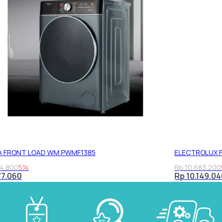
LA FRONT LOAD WM PWMF1385
ELECTROLUX 
54.800
5%
Rp 10.683.200
77.060
Rp 10.149.04