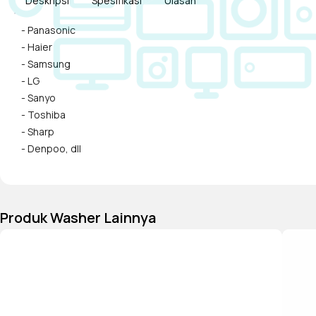
Deskripsi
Spesifikasi
Ulasan
- Panasonic
- Haier
- Samsung
- LG
- Sanyo
- Toshiba
- Sharp
- Denpoo, dll
Produk Washer Lainnya