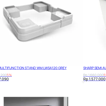
MULTIFUNCTION STAND WM LWSA120 GREY
SHARP SEMI 
.200
5%
Rp 1.660.000
7.090
Rp 1.577.000