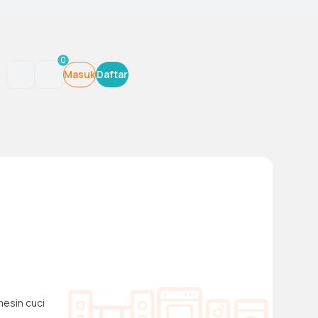
0
Masuk
Daftar
esin cuci