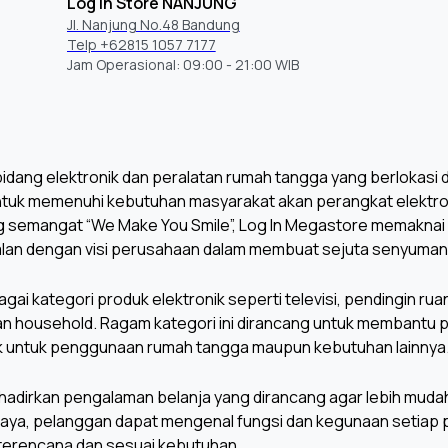
Log In Store NANJUNG
Jl. Nanjung No.48 Bandung
Telp +62815 1057 7177
Jam Operasional: 09:00 - 21:00 WIB
dang elektronik dan peralatan rumah tangga yang berlokasi di 
untuk memenuhi kebutuhan masyarakat akan perangkat elektroni
 semangat “We Make You Smile”, Log In Megastore memaknai
lan dengan visi perusahaan dalam membuat sejuta senyuman 
 kategori produk elektronik seperti televisi, pendingin ruan
han household. Ragam kategori ini dirancang untuk membantu
, baik untuk penggunaan rumah tangga maupun kebutuhan lainnya
dirkan pengalaman belanja yang dirancang agar lebih mudah d
caya, pelanggan dapat mengenal fungsi dan kegunaan setiap p
 terencana dan sesuai kebutuhan.