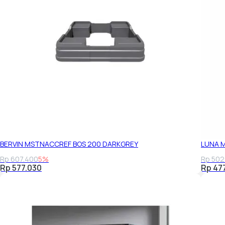
BERVIN MSTNACCREF BOS 200 DARKGREY
LUNA 
Rp 607.400
5%
Rp 502
Rp 577.030
Rp 47