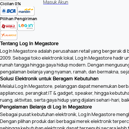
Masuk Akun
Cicilan 0%
Pilihan Pengiriman
Tentang Log In Megastore
Log In Megastore adalah perusahaan retail yang bergerak di bi
2009. Sebagai toko elektronik lokal, Log In Megastore hadir 
rumah tangga hingga gaya hidup modern. Dengan mengusung
pengalaman belanja yang nyaman, ramah, dan bermakna, seja
Solusi Elektronik untuk Beragam Kebutuhan
Melalui Log In Megastore, pelanggan dapat menemukan berbagai
appliances, perangkat IT & gadget, speaker, hingga kebutu
ruang, aktivitas, serta gaya hidup yang dijalani sehari-hari
Pengalaman Belanja di Log In Megastore
Sebagai pusat kebutuhan elektronik, Log In Megastore mengha
Dengan pilihan produk dari berbagai merek elektronik terper
sehingga kebutuhan elektronik dapat terpenuhi secara lebih