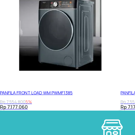
PANFILA FRONT LOAD WM PWMF1385
PANFI
Rp 7.554.800
5%
Rp 7.5
Rp 7.177.060
Rp 7.1