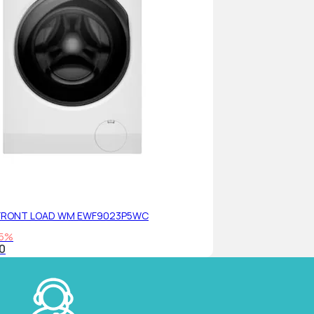
FRONT LOAD WM EWF9023P5WC
5%
0