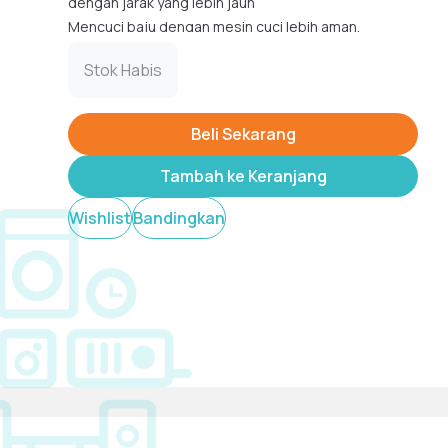
dengan jarak yang lebih jauh
Mencuci baju dengan mesin cuci lebih aman.
Ukuran 5 Meter
Tampilkan
Stok Habis
Beli Sekarang
Tambah ke Keranjang
Wishlist
Bandingkan