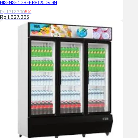
HISENSE 1D REF RR125D4IBN
Rp 1.712.700
5%
Rp 1.627.065