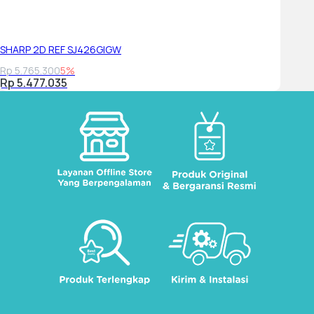
SHARP 2D REF SJ426GIGW
Rp 5.765.300
5%
Rp 5.477.035