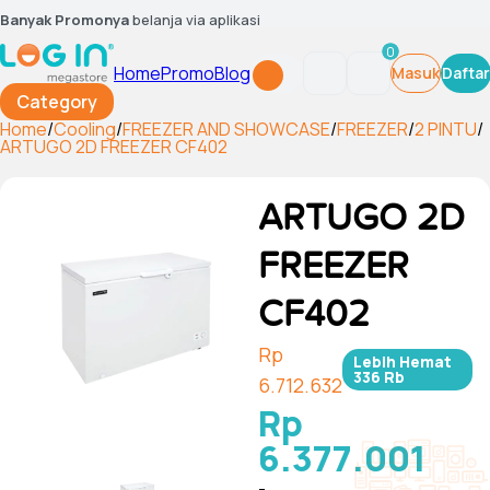
Banyak Promonya
belanja via aplikasi
0
Home
Promo
Blog
Masuk
Daftar
Category
Home
/
Cooling
/
FREEZER AND SHOWCASE
/
FREEZER
/
2 PINTU
/
ARTUGO 2D FREEZER CF402
ARTUGO 2D
FREEZER
CF402
Rp
Lebih Hemat
336 Rb
6.712.632
Rp
6.377.001
-