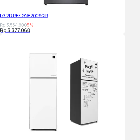
LG 2D REF GNB202SQIR
Rp 3.554.800
5%
Rp 3.377.060