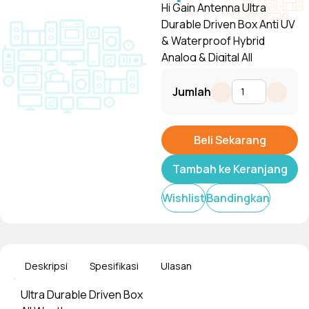
Hi Gain Antenna Ultra
Durable Driven Box Anti UV
& Waterproof Hybrid
Analog & Digital All
Weather Log Range
Tampilkan
Receiver
Jumlah
Beli Sekarang
Tambah ke Keranjang
Wishlist
Bandingkan
Deskripsi
Spesifikasi
Ulasan
Ultra Durable Driven Box