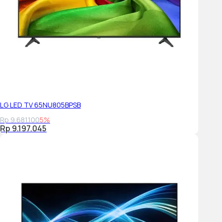
LG LED TV 65NU805BPSB
Rp 9.681.100
5%
Rp 9.197.045