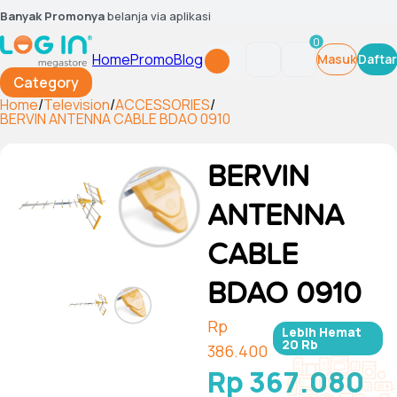
Banyak Promonya
belanja via aplikasi
0
Home
Promo
Blog
Masuk
Daftar
Category
Home
/
Television
/
ACCESSORIES
/
BERVIN ANTENNA CABLE BDAO 0910
BERVIN
ANTENNA
CABLE
BDAO 0910
Rp
Lebih Hemat
20 Rb
386.400
Rp 367.080