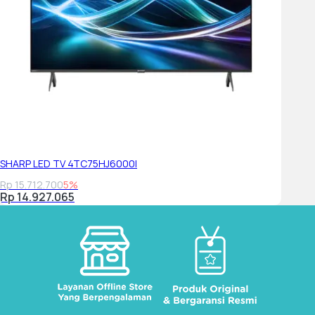
SHARP LED TV 4TC75HJ6000I
Rp 15.712.700
5%
Rp 14.927.065