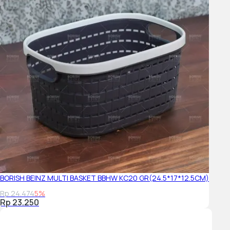
BORISH BEINZ MULTI BASKET BBHW KC20 GR(24.5*17*12.5CM)
Rp 24.474
5%
Rp 23.250