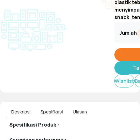
plastik te
menyimpan
snack, te
Tampilkan
Jumlah
Ta
Wishlist
B
Deskripsi
Spesifikasi
Ulasan
Spesifikasi Produk :
Keranjang serba guna :