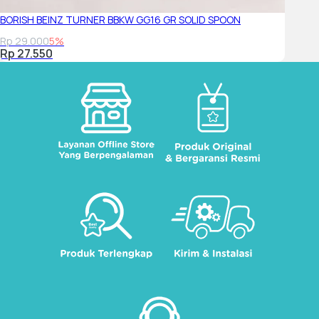
BORISH BEINZ TURNER BBKW GG16 GR SOLID SPOON
Rp 29.000
5%
Rp 27.550