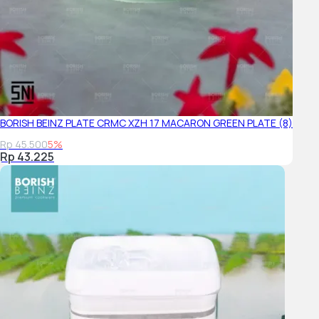
BORISH BEINZ PLATE CRMC XZH 17 MACARON GREEN PLATE (8)
Rp 45.500
5%
Rp 43.225