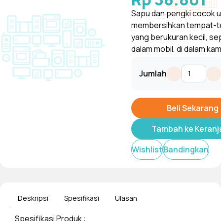
Sapu dan pengki cocok 
membersihkan tempat-
yang berukuran kecil, sep
dalam mobil, di dalam kama
sehingga tidak akan mem
Tampilkan
banyak tempat dan debu 
Jumlah
akan berserakan keman
Beli Sekarang
Tambah ke Keranj
Wishlist
Bandingkan
Deskripsi
Spesifikasi
Ulasan
Spesifikasi Produk :