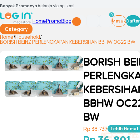
Banyak Promonya
belanja via aplikasi
0
Home
Promo
Blog
Masuk
Daftar
Category
Home
/
Household
/
BORISH BEINZ PERLENGKAPAN KEBERSIHAN BBHW OC22 BW
BORISH BE
PERLENGK
KEBERSIHA
BBHW OC2
BW
Rp 38.737
Lebih Hemat
Rp 36.801