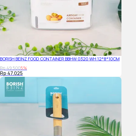
BORISH BEINZ FOOD CONTAINER BBHW 0320 WH 12*8*10CM
Rp 49.500
5%
Rp 47.025