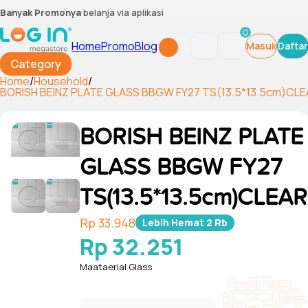
Banyak Promonya
belanja via aplikasi
0
Home
Promo
Blog
Masuk
Daftar
Category
Home
/
Household
/
BORISH BEINZ PLATE GLASS BBGW FY27 TS(13.5*13.5cm)CL
BORISH BEINZ PLATE
GLASS BBGW FY27
TS(13.5*13.5cm)CLEAR
Rp 33.948
Lebih Hemat
2 Rb
Rp 32.251
Maataerial Glass