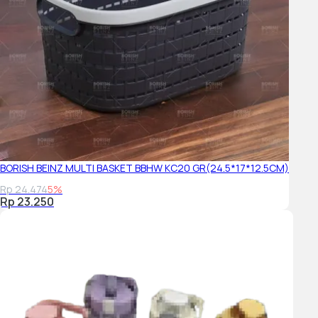
BORISH BEINZ MULTI BASKET BBHW KC20 GR(24.5*17*12.5CM)
Rp 24.474
5%
Rp 23.250