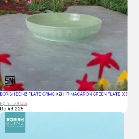
BORISH BEINZ PLATE CRMC XZH 17 MACARON GREEN PLATE (8)
Rp 45.500
5%
Rp 43.225