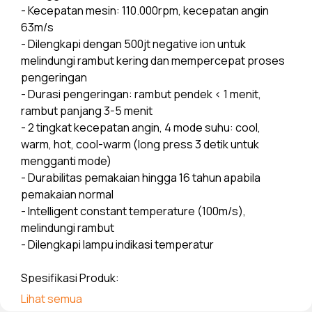
- Kecepatan mesin: 110.000rpm, kecepatan angin
63m/s
- Dilengkapi dengan 500jt negative ion untuk
melindungi rambut kering dan mempercepat proses
pengeringan
- Durasi pengeringan: rambut pendek < 1 menit,
rambut panjang 3-5 menit
- 2 tingkat kecepatan angin, 4 mode suhu: cool,
warm, hot, cool-warm (long press 3 detik untuk
mengganti mode)
- Durabilitas pemakaian hingga 16 tahun apabila
pemakaian normal
- Intelligent constant temperature (100m/s),
melindungi rambut
- Dilengkapi lampu indikasi temperatur
Spesifikasi Produk:
- Daya: 1400W
Lihat semua
- Tegangan: 220-240V