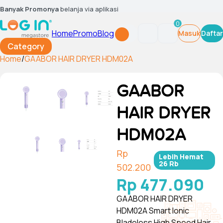
Banyak Promonya
belanja via aplikasi
0
Home
Promo
Blog
Masuk
Daftar
Category
Home
/
GAABOR HAIR DRYER HDM02A
GAABOR
HAIR DRYER
HDM02A
Rp
Lebih Hemat
26 Rb
502.200
Rp 477.090
GAABOR HAIR DRYER
HDM02A Smart Ionic
Bladeless High Speed Hair