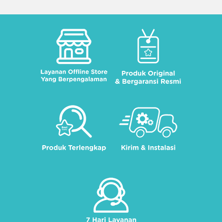
- Frequency: 50-60Hz
- Material: ABS + PC
- Panjang kabel: 1.7m
- Kebisingan: Hanya 66.2dB
- Warna: Purple/White/Pink
SPPT SNI : 221124003244900000025