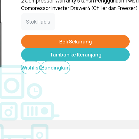
2 Compressor Warranty 5 tahun Penggunaan Twist 
Compressor Inverter Drawer4 (Chiller dan Freezer)
Temperature Control Yes Warna Inox
Tampilkan
Stok Habis
Beli Sekarang
Tambah ke Keranjang
Wishlist
Bandingkan