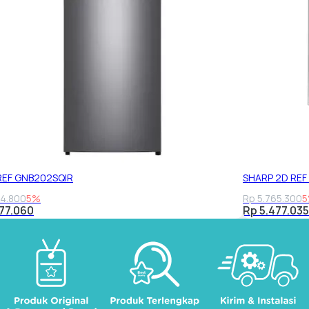
REF GNB202SQIR
SHARP 2D REF
54.800
5%
Rp 5.765.300
377.060
Rp 5.477.035