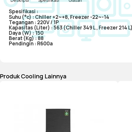
Deskripsi
Spesifikasi
Ulasan
Spesifikasi :
Suhu (°c) :
Chiller +2~+8, Freezer -22~-14
Tegangan :
220V / 1P
Kapasitas (Liter) :
563 (Chiller 349 L , Freezer 214 L
Daya (W) :
150
Berat (Kg) :
88
Pendingin :
R600a
Produk Cooling Lainnya