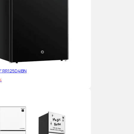
EF RR125D4IBN
%