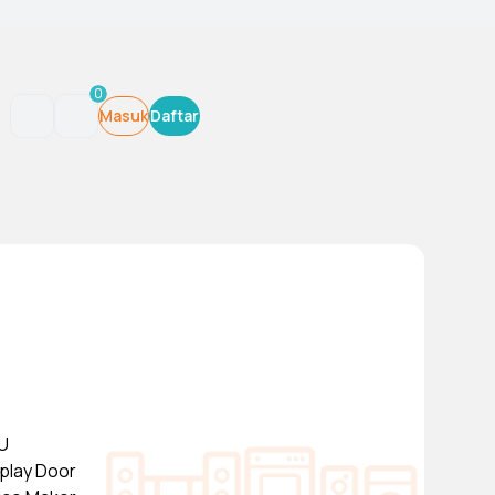
0
Masuk
Daftar
U
splay Door