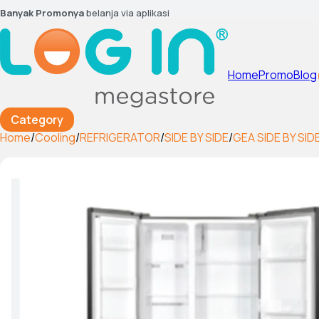
Banyak Promonya
belanja via aplikasi
Home
Promo
Blog
Category
Home
/
Cooling
/
REFRIGERATOR
/
SIDE BY SIDE
/
GEA SIDE BY SID