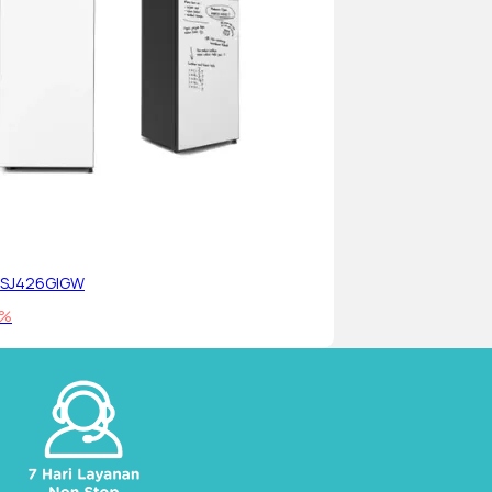
 SJ426GIGW
5%