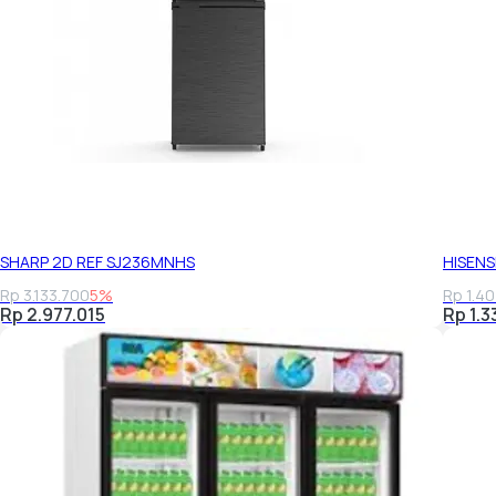
SHARP 2D REF SJ236MNHS
HISENS
Rp 3.133.700
5%
Rp 1.4
Rp 2.977.015
Rp 1.3