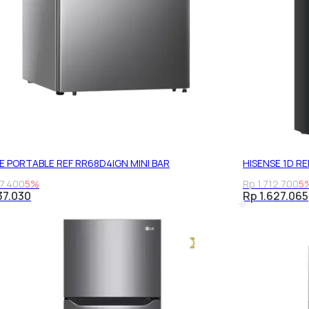
E PORTABLE REF RR68D4IGN MINI BAR
HISENSE 1D R
07.400
5%
Rp 1.712.700
5
37.030
Rp 1.627.065