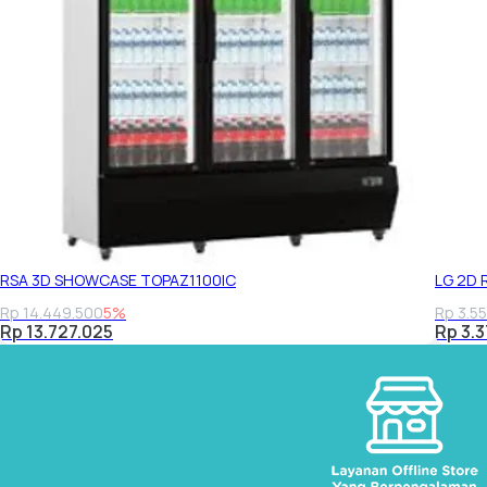
RSA 3D SHOWCASE TOPAZ1100IC
LG 2D 
Rp 14.449.500
5%
Rp 3.5
Rp 13.727.025
Rp 3.