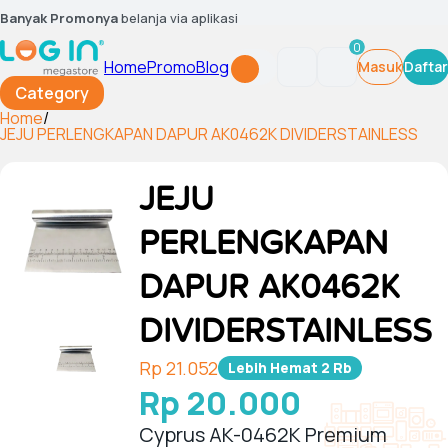
Banyak Promonya
belanja via aplikasi
0
Home
Promo
Blog
Masuk
Daftar
Category
Home
/
JEJU PERLENGKAPAN DAPUR AK0462K DIVIDERSTAINLESS
JEJU
PERLENGKAPAN
DAPUR AK0462K
DIVIDERSTAINLESS
Rp 21.052
Lebih Hemat
2 Rb
Rp 20.000
Cyprus AK-0462K Premium