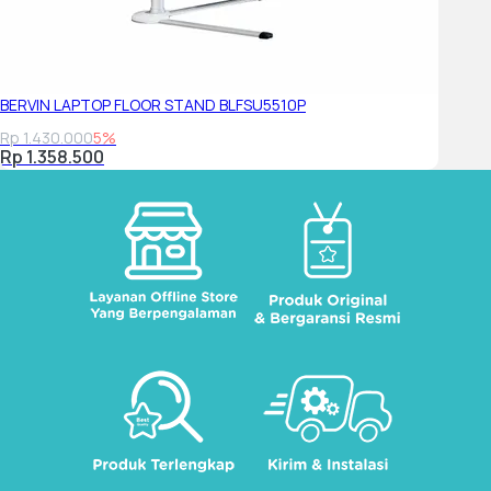
TÜV Rheinland Flicker Free"
Mil-Spec Test MIL-STD-
810H military test passed (20 test items)
BERVIN LAPTOP FLOOR STAND BLFSU5510P
Rp 1.430.000
5%
Rp 1.358.500