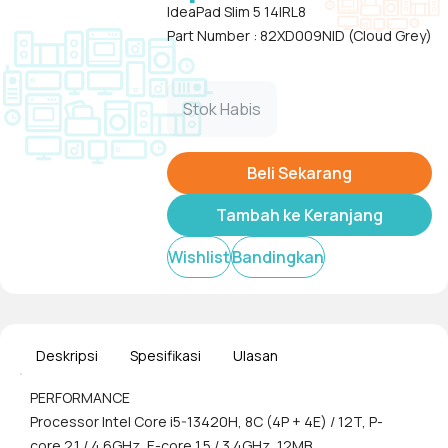
IdeaPad Slim 5 14IRL8
Part Number : 82XD009NID (Cloud Grey)
Stok Habis
Beli Sekarang
Tambah ke Keranjang
Wishlist
Bandingkan
Deskripsi
Spesifikasi
Ulasan
PERFORMANCE
Processor Intel Core i5-13420H, 8C (4P + 4E) / 12T, P-
core 2.1 / 4.6GHz, E-core 1.5 / 3.4GHz, 12MB