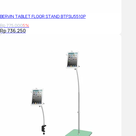
Windows 11 Home Single Language, English
Bundled Software Office Home & Student 2021
BERVIN TABLET FLOOR STAND BTFSU5510P
CONNECTIVITY
Rp 775.000
5%
Ethernet No Onboard Ethernet
Rp 736.250
WLAN + Bluetooth[2] Wi-Fi 6E, 11ax 2x2 + BT5.2
Standard Ports "1x USB 3.2 Gen 1
1x USB 3.2 Gen 1 (Always On)
2x USB-
C 3.2 Gen 1 (support data transfer, Power Delivery 3.0 and Displ
1x HDMI 1.4b
1x Headphone / microphone combo jack (3.5mm)
1x microSD card reader"
Docking "Various docking solutions are supported via USB-
C.
For more compatible docking solutions, please visit Docking for
Monitor Cable None
SECURITY & PRIVACY
Security Chip Firmware TPM 2.0 Enabled
Fingerprint Reader None