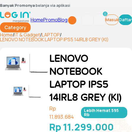
Banyak Promonya
belanja via aplikasi
0
Home
Promo
Blog
Masuk
Daftar
Category
Home
/
IT & Gadget
/
LAPTOP
/
LENOVO NOTEBOOK LAPTOP IPS5 14IRL8 GREY (KI)
LENOVO
NOTEBOOK
LAPTOP IPS5
14IRL8 GREY (KI)
Rp
Lebih Hemat
595
Rb
11.893.684
Rp 11.299.000