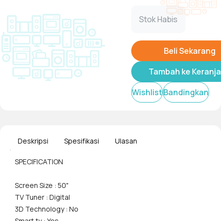
Native
Tampilkan
Stok Habis
Wide Color
Picture
Beli Sekarang
Gamut
Processo
QNED
α5 AI
Tambah ke Keranj
Color
Proce
Wishlist
Bandingkan
r 4K G
Deskripsi
Spesifikasi
Ulasan
HDR (High
Audio Out
Dynamic
20W
Range)
SPECIFICATION
HDR10 /
Screen Size : 50"
HLG
TV Tuner : Digital
3D Technology : No
Smart tv : Yes