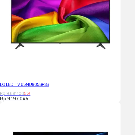
LG LED TV 65NU805BPSB
Rp 9.681.100
5%
Rp 9.197.045