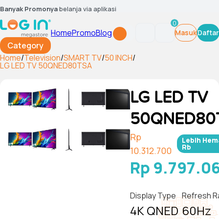
Banyak Promonya
belanja via aplikasi
0
Home
Promo
Blog
Masuk
Daftar
Category
Home
/
Television
/
SMART TV
/
50 INCH
/
LG LED TV 50QNED80TSA
LG LED TV
50QNED80
Rp
Lebih He
Rb
10.312.700
Rp 9.797.0
Display Type
Refresh R
4K QNED
60Hz