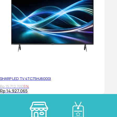
SHARP LED TV 4TC75HJ6000I
Rp 15.712.700
5%
Rp 14.927.065