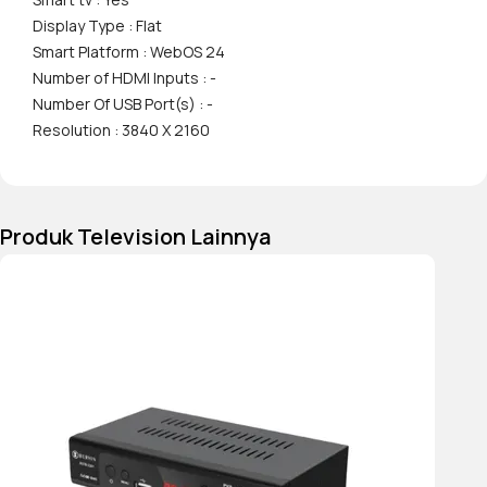
Display Type : Flat
Speaker
TV
System
Dimensio
Smart Platform : WebOS 24
without S
2.0
Number of HDMI Inputs : -
(WxHxD)
Number Of USB Port(s) : -
Channel
1123 x
Resolution : 3840 X 2160
652 x
29,7
Produk Television Lainnya