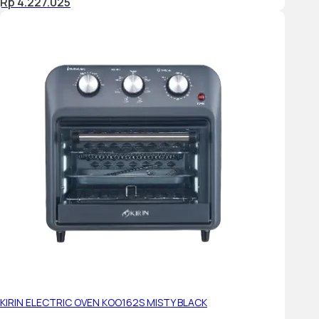
Rp 4.227.025
KIRIN ELECTRIC OVEN KOO162S MISTY BLACK