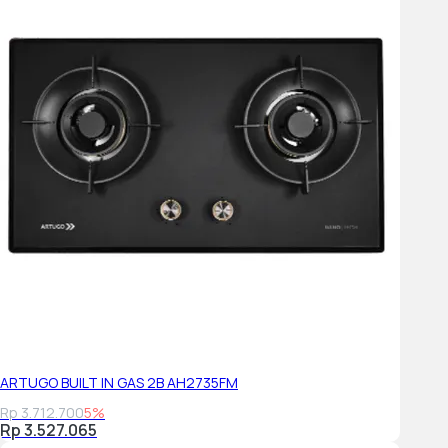
ARTUGO BUILT IN GAS 2B AH2735FM
Rp 3.712.700
5%
Rp 3.527.065