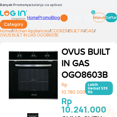
Banyak Promonya
belanja via aplikasi
0
Home
Promo
Blog
Masuk
Daftar
Category
Home
/
Kitchen Appliances
/
COOKER
/
BUILT IN
/
GAS
/
OVUS BUILT IN GAS OGO8603B
OVUS BUILT
IN GAS
OGO8603B
Rp
Lebih
Hemat
539
10.780.000
Rb
Rp
10.241.000