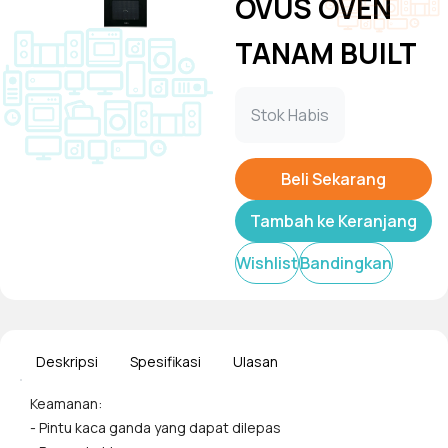
OVUS OVEN
TANAM BUILT
IN OVEN
Tampilkan
Stok Habis
OGO8603B
Beli Sekarang
Oven dengan elemen atas-
Tambah ke Keranjang
bawah terjangkau dengan
kipas dan alat panggang
Wishlist
Bandingkan
listrik yang sesuai dengan
setiap kebutuhan dapur.
Fitur utama:
Deskripsi
Spesifikasi
Ulasan
- Pembakaran gas bawah
ganda
Keamanan:
- katup sabaf asli
- Pintu kaca ganda yang dapat dilepas
- Terpasang Ignitor (alat yang