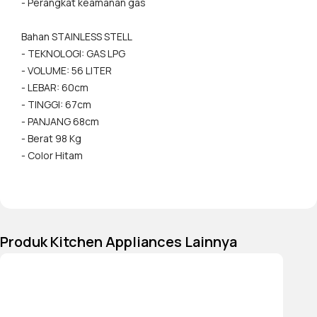
- Perangkat keamanan gas
berfungsi untuk menaikkan
tegangan voltase listrik)
Bahan STAINLESS STELL
- Kipas pendingin terbaru
- TEKNOLOGI: GAS LPG
- Perangkat keamanan Gas
- VOLUME: 56 LITER
- Alat pengatur panas dapat
- LEBAR: 60cm
disesuaikan dengan kontrol
- TINGGI: 67cm
suhu 50-250 Derajat C
- PANJANG 68cm
- Lampu LED
- Berat 98 Kg
- Color Hitam
Produk Kitchen Appliances Lainnya