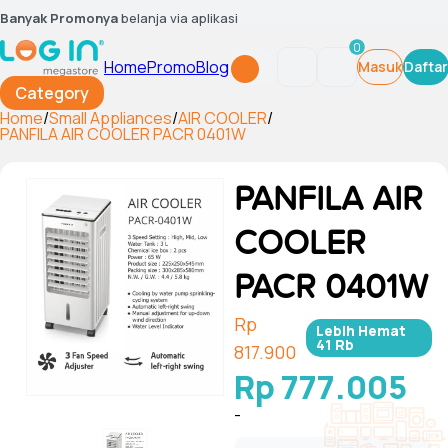
Banyak Promonya
belanja via aplikasi
0
Home
Promo
Blog
Masuk
Daftar
Category
Home
/
Small Appliances
/
AIR COOLER
/
PANFILA AIR COOLER PACR 0401W
PANFILA AIR
COOLER
PACR 0401W
Rp
Lebih Hemat
41 Rb
817.900
Rp 777.005
-