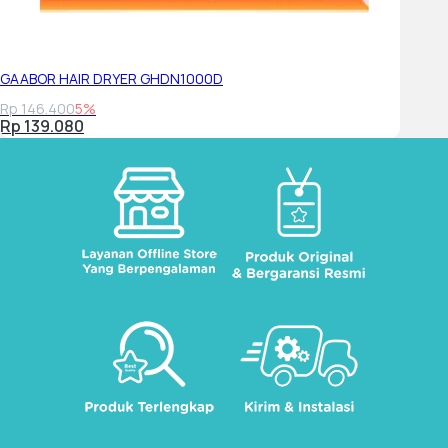
GAABOR HAIR DRYER GHDN1000D
Rp 146.400
5%
Rp 139.080