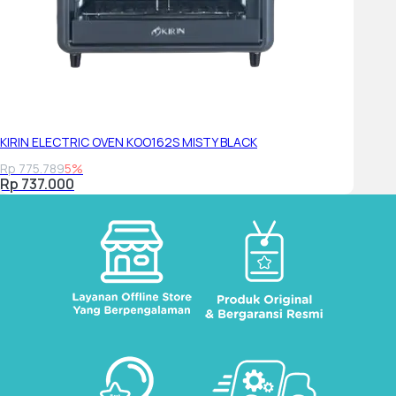
KIRIN ELECTRIC OVEN KOO162S MISTY BLACK
Rp 775.789
5%
Rp 737.000