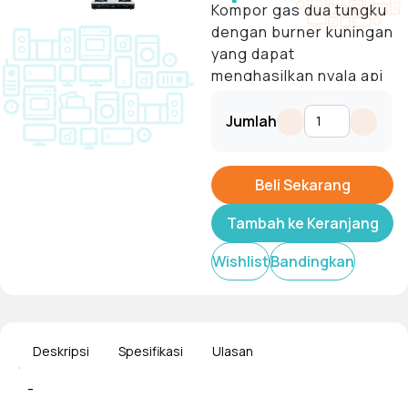
Kompor gas dua tungku
dengan
burner
kuningan
yang dapat
menghasilkan nyala api
merata sehingga
Tampilkan
memberikan
Jumlah
pembakaran dengan
sempurna. Dengan jenis
api besar yang
Beli Sekarang
membuat Anda dapat
Tambah ke Keranjang
melakukan proses
memasak dengan
Wishlist
Bandingkan
cepat. Terdapat
pengaturan besar kecil
api dapat Anda
sesuaikan dengan
Deskripsi
Spesifikasi
Ulasan
kebutuhan. Kompor ini
dirancang
-
menggunakan