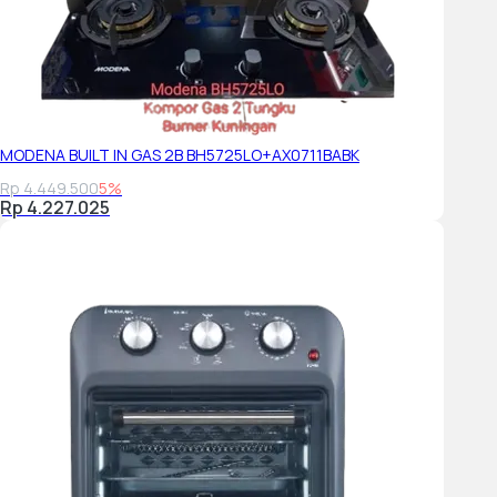
MODENA BUILT IN GAS 2B BH5725LO+AX0711BABK
Rp 4.449.500
5%
Rp 4.227.025