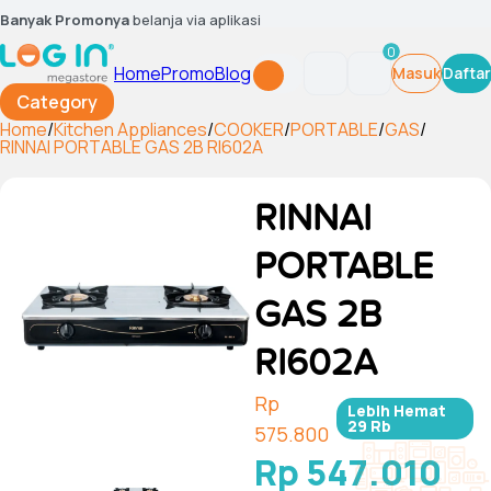
Banyak Promonya
belanja via aplikasi
0
Home
Promo
Blog
Masuk
Daftar
Category
Home
/
Kitchen Appliances
/
COOKER
/
PORTABLE
/
GAS
/
RINNAI PORTABLE GAS 2B RI602A
RINNAI
PORTABLE
GAS 2B
RI602A
Rp
Lebih Hemat
29 Rb
575.800
Rp 547.010