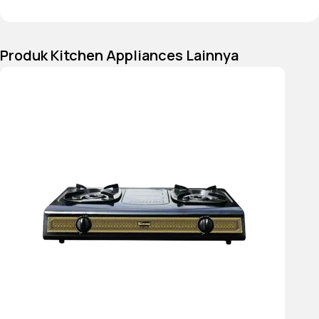
bahan
top plate
stainless steel
dengan
desain finishing
Produk Kitchen Appliances Lainnya
berwarna hitam,
sehingga membuat
interior dapur Anda
akan terlihat menarik
dan elegan. Selain itu
kompor ini memiliki
wadah yang kuat untuk
menahan beban yang
berat sehingga Anda
dapat memasak dengan
porsi yang cukup
banyak.