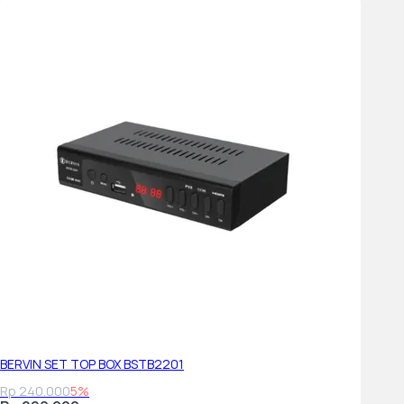
N/A
Video
Picture Engine
Crystal Processor 4K
PQI (Picture Quality Index)
2000
HDR (High Dynamic Range)
HDR
HDR 10+
Support
HLG (Hybrid Log Gamma)
Yes
BERVIN SET TOP BOX BSTB2201
Contrast
Rp 240.000
5%
Mega Contrast