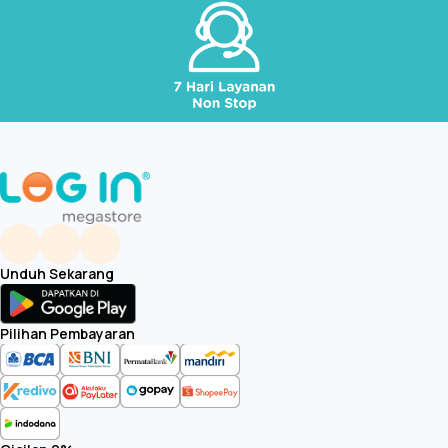
NFC on TV
N/A
Tap View
Yes
Digital Butler
N/A
Multi-View
N/A
Unduh Sekarang
Sound Wall
N/A
Pilihan Pembayaran
Remote Access
Basic
360 Video Player