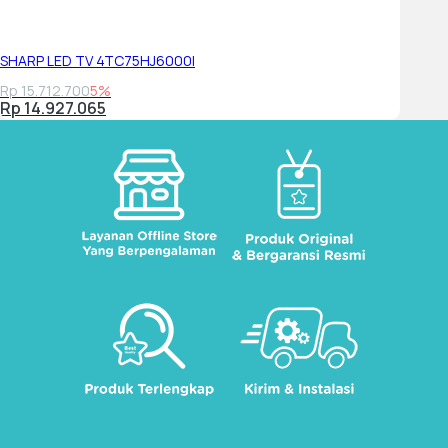
SmartThings
N/A
SHARP LED TV 4TC75HJ6000I
Rp 15.712.700
5%
Samsung Health
Rp 14.927.065
N/A
Universal Guide
N/A
Gallery
Yes
Convergence
TV to Mobile - Mirroring
N/A
Mobile to TV - Mirroring, DLNA
Yes