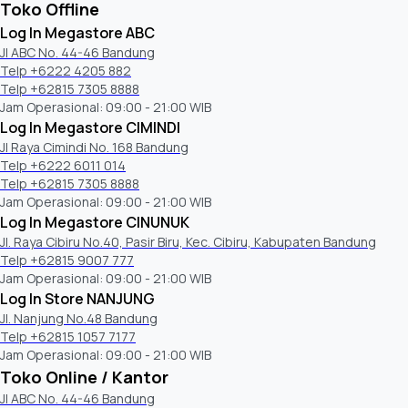
Yes (Indonesia Only)
Toko Offline
Log In Megastore ABC
Auto Hotspot Connect
Jl ABC No. 44-46 Bandung
N/A
Telp +6222 4205 882
Telp +62815 7305 8888
Jam Operasional: 09:00 - 21:00 WIB
S-Share
Log In Megastore CIMINDI
N/A
Jl Raya Cimindi No. 168 Bandung
Telp +6222 6011 014
Auto Data Backup
Telp +62815 7305 8888
N/A
Jam Operasional: 09:00 - 21:00 WIB
Log In Megastore CINUNUK
Jl. Raya Cibiru No.40, Pasir Biru, Kec. Cibiru, Kabupaten Bandung
Dongle Compatibility (3G / LTE / WiFi)
Telp +62815 9007 777
N/A
Jam Operasional: 09:00 - 21:00 WIB
Log In Store NANJUNG
Analog Clean View
Jl. Nanjung No.48 Bandung
Yes
Telp +62815 1057 7177
Jam Operasional: 09:00 - 21:00 WIB
Toko Online / Kantor
Triple Protection
N/A
Jl ABC No. 44-46 Bandung