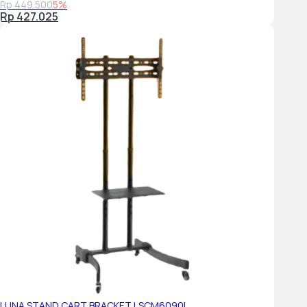
Rp 449.500
5%
Film Mode
Rp 427.025
Yes
Natural Mode Support
Yes
Audio
Dolby Digital Plus
Yes
Dolby 5.1 Decoder
N/A
Object Tracking Sound
N/A
Q-Symphony
Q-Symphony Lite
LUNA STAND CART BRACKET LSCM6090L