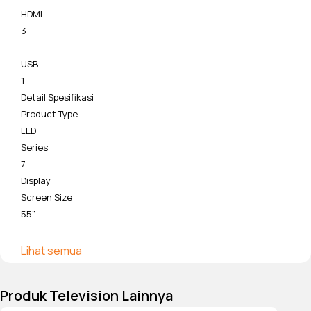
HDMI
3
USB
1
Detail Spesifikasi
Product Type
LED
Series
7
Display
Screen Size
55"
Resolution
Lihat semua
3,840 x 2,160
Produk Television Lainnya
Screen Curvature