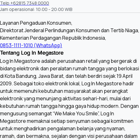
Telp +62815 7348 0000
Tuner/Broadcasting
Jam operasional: 10:00 - 20:00 WIB
Digital Broadcasting
DVB-T2 (*VN: DVB-T2C)
Layanan Pengaduan Konsumen,
Direktorat Jenderal Perlindungan Konsumen dan Tertib Niaga,
Analog Tuner
Kementerian Perdagangan Republik Indonesia,
Yes
0853-1111-1010 (WhatsApp)
Tentang Log In Megastore
2 Tuner
Log In Megastore adalah perusahaan retail yang bergerak di
N/A
bidang elektronik dan peralatan rumah tangga yang berlokasi
di Kota Bandung, Jawa Barat, dan telah berdiri sejak 19 April
CI (Common Interface)
2009. Sebagai toko elektronik lokal, Log In Megastore hadir
N/A
untuk memenuhi kebutuhan masyarakat akan perangkat
elektronik yang menunjang aktivitas sehari-hari, mulai dari
Data Broadcasting
kebutuhan rumah tangga hingga gaya hidup modern. Dengan
HbbTV2.0.2 (SG Only)
mengusung semangat “We Make You Smile”, Log In
Megastore memaknai setiap senyuman sebagai komitmen
TV Key Support
untuk menghadirkan pengalaman belanja yang nyaman,
Yes
ramah, dan bermakna, sejalan dengan visi perusahaan dalam
Konektivitas