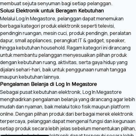
membuat sejuta senyuman bagi setiap pelanggan.
HDMI
Solusi Elektronik untuk Beragam Kebutuhan
3
Melalui Log In Megastore, pelanggan dapat menemukan
berbagai kategori produk elektronik seperti televisi,
USB
pendingin ruangan, mesin cuci, produk pendingin, peralatan
1
dapur, small appliances, perangkat IT & gadget, speaker,
hingga kebutuhan household. Ragam kategori ini dirancang
Component In (Y/Pb/Pr)
untuk membantu pelanggan menyesuaikan pilihan produk
N/A
dengan kebutuhan ruang, aktivitas, serta gaya hidup yang
dijalani sehari-hari, baik untuk penggunaan rumah tangga
Composite In (AV)
maupun kebutuhan lainnya.
N/A
Pengalaman Belanja di Log In Megastore
Sebagai pusat kebutuhan elektronik, Log In Megastore
Ethernet (LAN)
menghadirkan pengalaman belanja yang dirancang agar lebih
Yes
mudah dan nyaman, baik melalui toko fisik maupun platform
online. Dengan pilihan produk dari berbagai merek elektronik
Audio Out (Mini Jack)
terpercaya, pelanggan dapat mengenal fungsi dan kegunaan
N/A
setiap produk secara lebih jelas sebelum menentukan pilihan,
sehingga kebutuhan elektronik dapat terpenuhi secara lebih