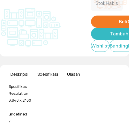
Stok Habis
Beli
Tambah 
Wishlist
Banding
Deskripsi
Spesifikasi
Ulasan
Spesifikasi
Resolution
3,840 x 2,160
undefined
7