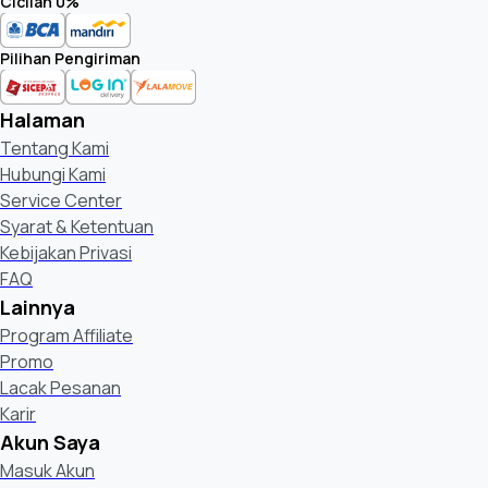
Cicilan 0%
N/A
Pilihan Pengiriman
360 Camera Support
N/A
Halaman
Tentang Kami
Bluetooth Low Energy
Hubungi Kami
Yes
Service Center
Syarat & Ketentuan
WiFi Direct
Kebijakan Privasi
Yes
FAQ
Lainnya
TV Sound to Mobile
Program Affiliate
Yes
Promo
Lacak Pesanan
Sound Mirroring
Karir
Yes
Akun Saya
Differentiation
Tune Station
Masuk Akun