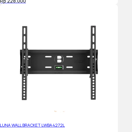
Rp 228.000
Color
Pur Color
Viewing Angle
N/A
Micro Dimming
UHD Dimming
Auto Depth Enhancer
N/A
Contrast Enhancer
Yes
Auto Motion Plus
Yes
LUNA WALL BRACKET LWBA4272L