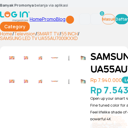
Banyak Promonya
belanja via aplikasi
0
Home
Promo
Blog
Masuk
Daftar
Category
Home
/
Television
/
SMART TV
/
55 INCH
/
SAMSUNG LED TV UA55AU7000KXXD
SAMSUN
UA55AU
Rp 7.940.000
L
Rp 7.54
Open up your smart 
Fine tuned color for a 
Feel lifelike shade of
powerful 4K
Tampilkan