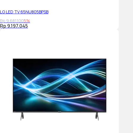
LG LED TV 65NU805BPSB
Google Assistant Built-in
N/A
Rp 9.681.100
5%
Rp 9.197.045
Works with Google Assistant
Yes (SG only)
Works With Alexa
N/A
TV Plus
N/A
Web Browser
Yes
SmartThings App Support
Yes