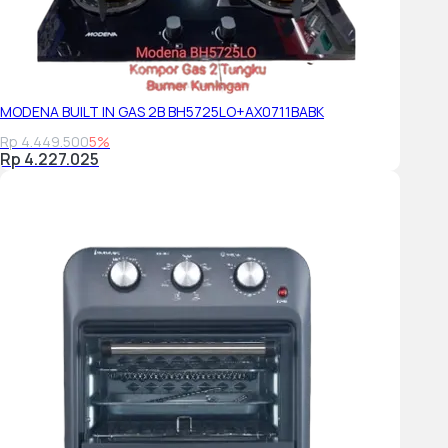
MODENA BUILT IN GAS 2B BH5725LO+AX0711BABK
Rp 4.449.500
5%
Rp 4.227.025