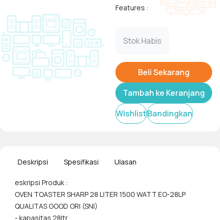
Features :
Sharp elektrik oven yang
Tampilkan
Stok Habis
berkapasitas 28 liter yang
berdaya listrik 1500W
Dilengkapi dengan elemen
Beli Sekarang
pemanas atas bawah yang
terbuat dari stainless steel.
Tambah ke Keranjang
Selain itu juga dilengkapi
Wishlist
Bandingkan
dengan temperatur kontrol
sampai dengan 250 derajat
yang dapat digunakan untuk
toast,grill,bake, & roast
Deskripsi
Spesifikasi
Ulasan
eskripsi Produk :
OVEN TOASTER SHARP 28 LITER 1500 WATT EO-28LP
QUALITAS GOOD ORI (SNI)
- kapasitas 28ltr