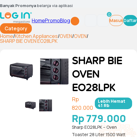
Banyak Promonya
belanja via aplikasi
0
Home
Promo
Blog
Masuk
Daftar
Category
Home
/
Kitchen Appliances
/
OVEN
/
OVEN
/
SHARP BIE OVEN EO28LPK
SHARP BIE
OVEN
EO28LPK
Rp
Lebih Hemat
41 Rb
820.000
Rp 779.000
Sharp EO28LPK – Oven
Toaster 28 Liter 1500 Watt