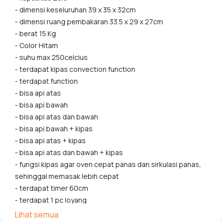
- dimensi keseluruhan 39 x 35 x 32cm
- dimensi ruang pembakaran 33.5 x 29 x 27cm
- berat 15 Kg
- Color Hitam
- suhu max 250celcius
- terdapat kipas convection function
- terdapat function
- bisa api atas
- bisa api bawah
- bisa api atas dan bawah
- bisa api bawah + kipas
- bisa api atas + kipas
- bisa api atas dan bawah + kipas
- fungsi kipas agar oven cepat panas dan sirkulasi panas,
sehinggal memasak lebih cepat
- terdapat timer 60cm
- terdapat 1 pc loyang
- terdapat 1 pc loyang jaring
Lihat semua