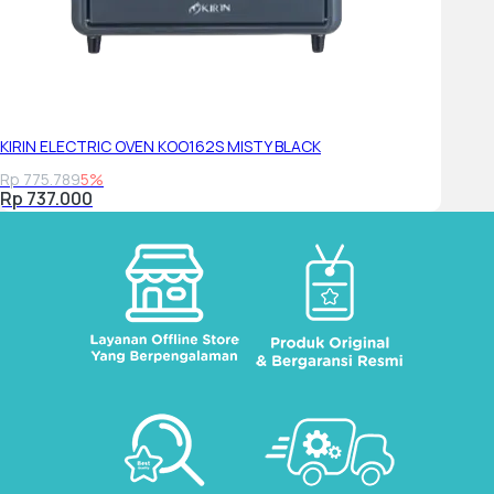
KIRIN ELECTRIC OVEN KOO162S MISTY BLACK
Rp 775.789
5%
Rp 737.000