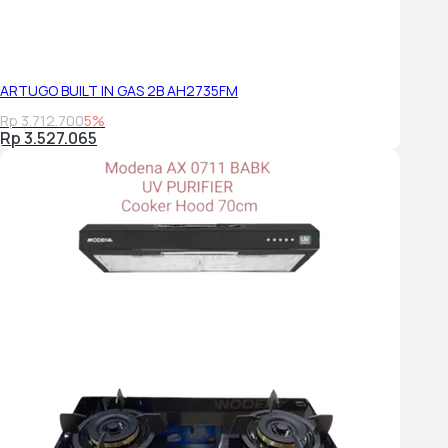
ARTUGO BUILT IN GAS 2B AH2735FM
Rp 3.712.700
5%
Rp 3.527.065