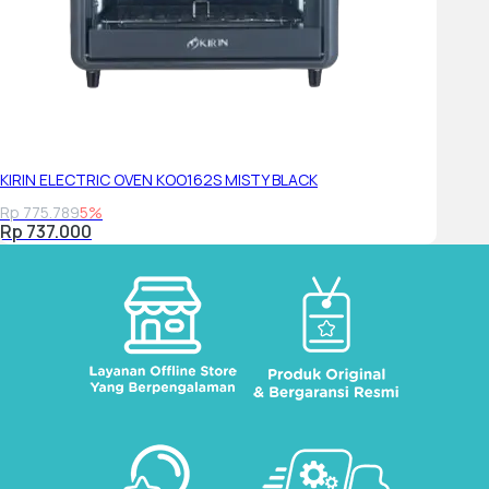
KIRIN ELECTRIC OVEN KOO162S MISTY BLACK
Rp 775.789
5%
Rp 737.000