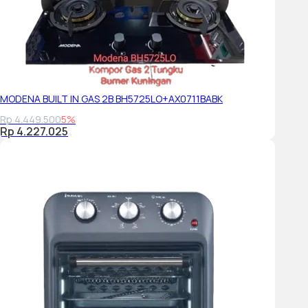
MODENA BUILT IN GAS 2B BH5725LO+AX0711BABK
Rp 4.449.500
5%
Rp 4.227.025