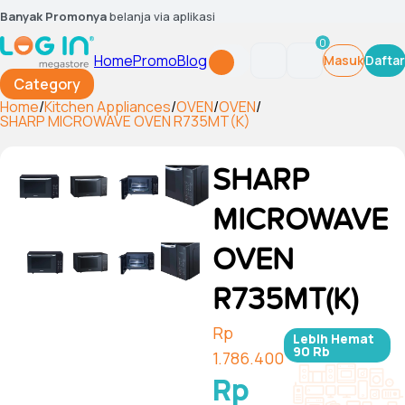
Banyak Promonya
belanja via aplikasi
0
Home
Promo
Blog
Masuk
Daftar
Category
Home
/
Kitchen Appliances
/
OVEN
/
OVEN
/
SHARP MICROWAVE OVEN R735MT(K)
SHARP
MICROWAVE
OVEN
R735MT(K)
Rp
Lebih Hemat
90 Rb
1.786.400
Rp