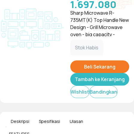
1.697.080
Sharp Microwave R-
735MT(K) Top Handle New
Design - Grill Microwave
oven - big capacity -
mirroring glass door - eco
Tampilkan
Stok Habis
mode Stylish top swimg
handle 1000watt Kapasitas
25liter
Beli Sekarang
Tambah ke Keranjang
Wishlist
Bandingkan
Deskripsi
Spesifikasi
Ulasan
FEATURES