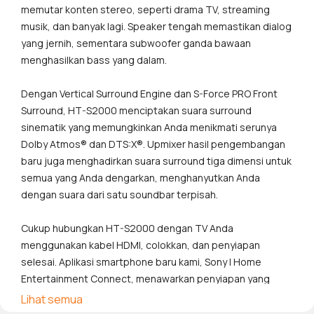
memutar konten stereo, seperti drama TV, streaming
musik, dan banyak lagi. Speaker tengah memastikan dialog
yang jernih, sementara subwoofer ganda bawaan
menghasilkan bass yang dalam.
Dengan Vertical Surround Engine dan S-Force PRO Front
Surround, HT-S2000 menciptakan suara surround
sinematik yang memungkinkan Anda menikmati serunya
Dolby Atmos® dan DTS:X®. Upmixer hasil pengembangan
baru juga menghadirkan suara surround tiga dimensi untuk
semua yang Anda dengarkan, menghanyutkan Anda
dengan suara dari satu soundbar terpisah.
Cukup hubungkan HT-S2000 dengan TV Anda
menggunakan kabel HDMI, colokkan, dan penyiapan
selesai. Aplikasi smartphone baru kami, Sony | Home
Entertainment Connect, menawarkan penyiapan yang
mudah dan pengoperasian yang intuitif. Anda juga dapat
Lihat semua
dengan mudah mengoperasikan soundbar dengan remote