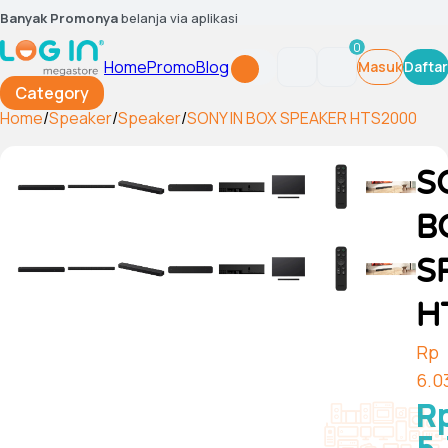
Banyak Promonya
belanja via aplikasi
0
Home
Promo
Blog
Masuk
Daftar
Category
Home
/
Speaker
/
Speaker
/
SONY IN BOX SPEAKER HTS2000
S
B
S
H
Rp
6.0
R
5