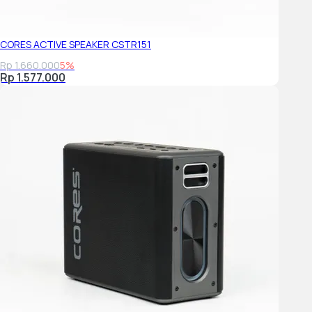
Dapat dipasang di dinding Ya
1 model Tampilan plain table
CORES ACTIVE SPEAKER CSTR151
Rp 1.660.000
5%
Rp 1.577.000