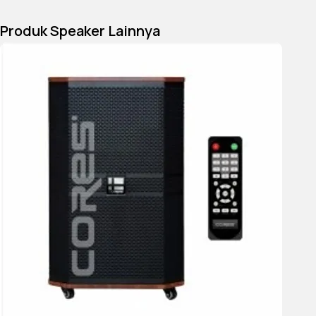
sederhana yang disertakan.
Produk Speaker Lainnya
Specification
YANG ADA DALAM KOTAK :
1. Adaptor AC
2. Baterai untuk remote commander
3. Kabel AC
4. Kabel HDMI
5. Panduan Pengaturan Cepat
6. Panduan Referensi
7. Remote Control
8. Templat dudukan dinding
Ukuran & Berat :
UKURAN UNIT UTAMA - BODI SAJA (P x L x T) 800 X 64
X 124 mm
UKURAN UNIT UTAMA - BODI SAJA (P x L x T) (INCI) 31
1 / 2 in x 2 5 / 8 in x 5 in
BERAT UNIT UTAMA - BODI SAJA 3,7 kg