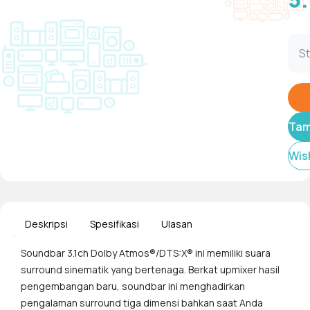
St
Tam
Wish
Deskripsi
Spesifikasi
Ulasan
Soundbar 3.1ch Dolby Atmos®/DTS:X® ini memiliki suara
surround sinematik yang bertenaga. Berkat upmixer hasil
pengembangan baru, soundbar ini menghadirkan
pengalaman surround tiga dimensi bahkan saat Anda