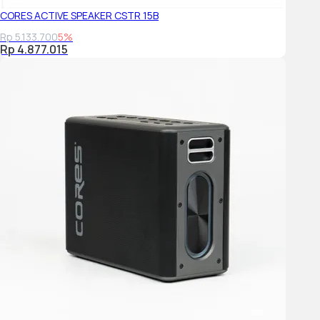
BERAT UNIT UTAMA - BODI SAJA (OZ) 8 lb 3 oz
CORES ACTIVE SPEAKER CSTR 15B
Jenis Amplifier : Amplifier Digital, S-Master
Rp 5.133.700
Saluran Amplifier : 5ch
5%
Rp 4.877.015
Output Daya (Total) 250W
Tipe Subwoofer : Subwoofer Internal
Antarmuka : Terminal Input dan Output
Input audio-optik :
Versi IEEE802.11 a / b / g / n / ac
Bluetooth RX
VERSI BLUETOOTH® 5,2
HDMI :
Jumlah Input/Output : Input / Output: - / 1 (eARC /
ARC)
eARC Ya
Sinkronisasi BRAVIA Ya
HDMI CEC Ya
Format Audio HDMI eARC
Dolby Digital, Dolby Digital Plus, Dolby TrueHD, Dolby
Atmos, Dolby Dual mono, DTS, DTS HD High