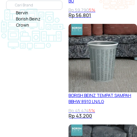
BU
Rp 59.790
5%
Bervin
Rp 56.801
Borish Beinz
Crown
BORISH BEINZ TEMPAT SAMPAH
BBHW 8910 LN/LG
Rp 45.474
5%
Rp 43.200