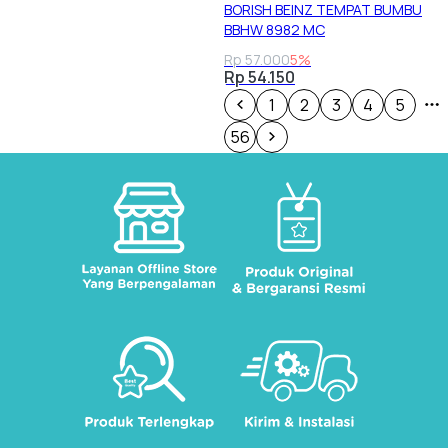
BORISH BEINZ TEMPAT BUMBU
BBHW 8982 MC
Rp 57.000
5%
Rp 54.150
1
2
3
4
5
56