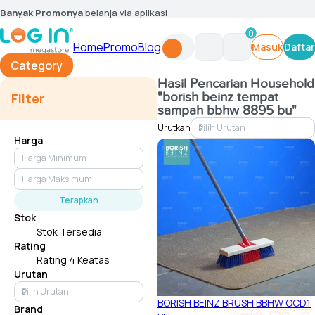
Banyak Promonya
belanja via aplikasi
0
Home
Promo
Blog
Masuk
Daftar
Category
Hasil Pencarian
Household
"borish beinz tempat
Filter
sampah bbhw 8895 bu"
Urutkan
Harga
Terapkan
Stok
Stok Tersedia
Rating
Rating 4 Keatas
Urutan
BORISH BEINZ BRUSH BBHW OCD1
Brand