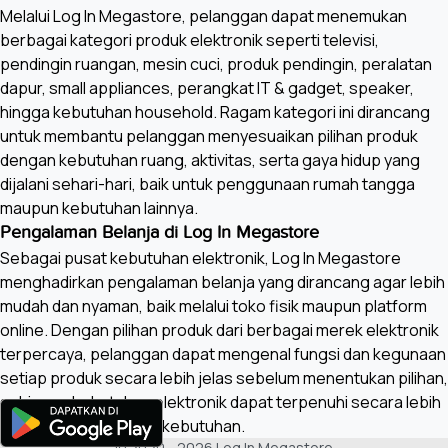
Melalui Log In Megastore, pelanggan dapat menemukan
berbagai kategori produk elektronik seperti televisi,
pendingin ruangan, mesin cuci, produk pendingin, peralatan
dapur, small appliances, perangkat IT & gadget, speaker,
hingga kebutuhan household. Ragam kategori ini dirancang
untuk membantu pelanggan menyesuaikan pilihan produk
dengan kebutuhan ruang, aktivitas, serta gaya hidup yang
dijalani sehari-hari, baik untuk penggunaan rumah tangga
maupun kebutuhan lainnya.
Pengalaman Belanja di Log In Megastore
Sebagai pusat kebutuhan elektronik, Log In Megastore
menghadirkan pengalaman belanja yang dirancang agar lebih
mudah dan nyaman, baik melalui toko fisik maupun platform
online. Dengan pilihan produk dari berbagai merek elektronik
terpercaya, pelanggan dapat mengenal fungsi dan kegunaan
setiap produk secara lebih jelas sebelum menentukan pilihan,
sehingga kebutuhan elektronik dapat terpenuhi secara lebih
terencana dan sesuai kebutuhan.
© 2020 -
2026
Log In Megastore