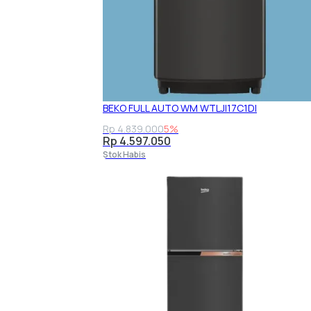
BEKO FULL AUTO WM WTLJI17C1DI
Rp 4.839.000
5%
Rp 4.597.050
Stok Habis