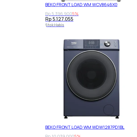
BEKO FRONT LOAD WM WCV8646X0
Rp 5.396.900
5%
Rp 5.127.055
Stok Habis
BEKO FRONT LOAD WM WDW1287PD1BL
Rp 10.039.000
5%