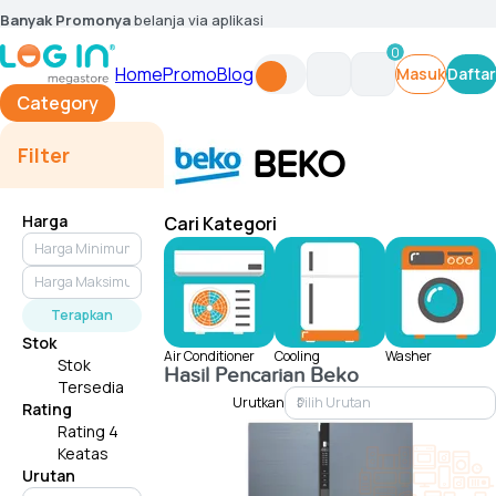
Banyak Promonya
belanja via aplikasi
0
Home
Promo
Blog
Masuk
Daftar
Category
Filter
BEKO
Harga
Cari Kategori
Terapkan
Stok
Air Conditioner
Cooling
Washer
Stok
Hasil Pencarian
Beko
Tersedia
Urutkan
Rating
Rating 4
Keatas
Urutan