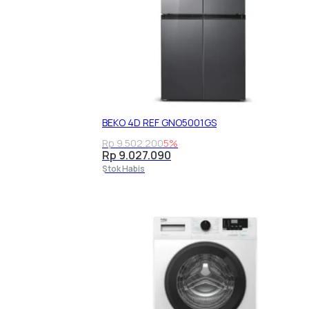
BEKO 4D REF GNO5001GS
Rp 9.502.200
5%
Rp 9.027.090
Stok Habis