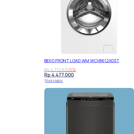
BEKO FRONT LOAD WM WCV8612X0ST
Rp 4.712.632
5%
Rp 4.477.000
Stok Habis