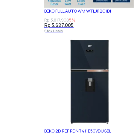
BEKO FULL AUTO WM WTLJI12C1DI
Rp 3.817.900
5%
Rp 3.627.005
Stok Habis
BEKO 2D REF RDNT411E50VDUGBL