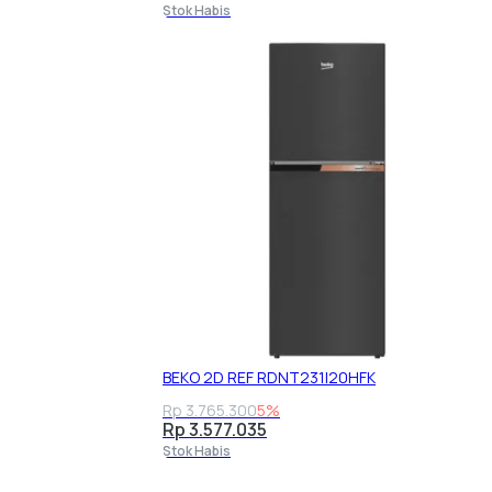
Stok Habis
BEKO 2D REF RDNT231I20HFK
Rp 3.765.300
5%
Rp 3.577.035
Stok Habis