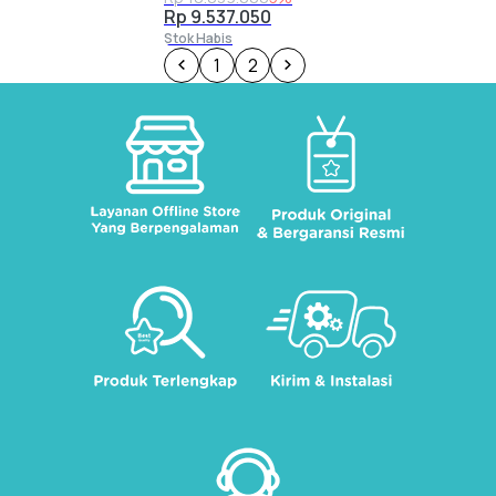
Rp 9.537.050
Stok Habis
1
2