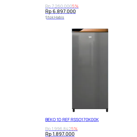
Rp 7.260.000
5%
Rp 6.897.000
Stok Habis
BEKO 1D REF RSSO170K00K
Rp 1.996.842
5%
Rp 1.897.000