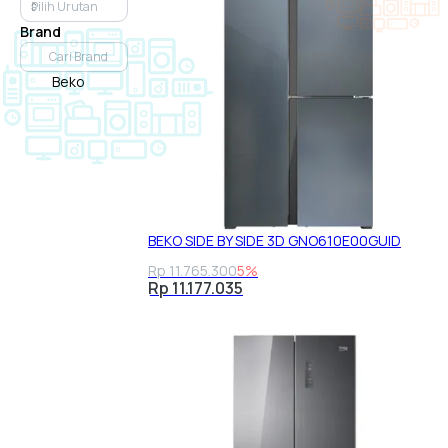
Brand
Beko
BEKO SIDE BY SIDE 3D GNO610E00GUID
Rp 11.765.300
5%
Rp 11.177.035