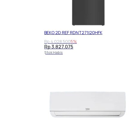
BEKO 2D REF RDNT271I20HFK
Rp 4.028.500
5%
Rp 3.827.075
Stok Habis