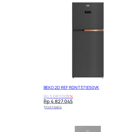
BEKO 2D REF RDNT371E50VK
Rp 5.081.100
5%
Rp 4.827.045
Stok Habis