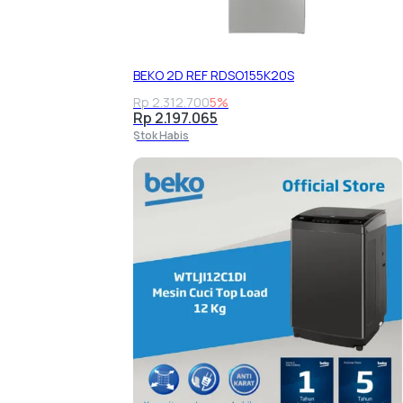
BEKO 2D REF RDSO155K20S
Rp 2.312.700
5%
Rp 2.197.065
Stok Habis