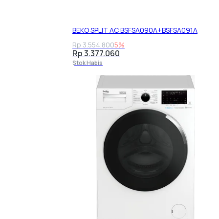
BEKO SPLIT AC BSFSA090A+BSFSA091A
Rp 3.554.800
5%
Rp 3.377.060
Stok Habis