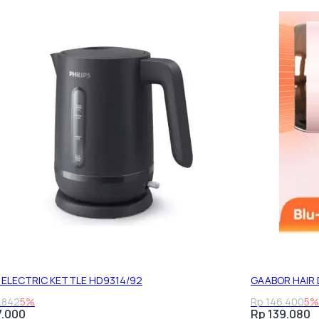
S ELECTRIC KETTLE HD9314/92
GAABOR HAIR
.842
5%
Rp 146.400
5%
7.000
Rp 139.080