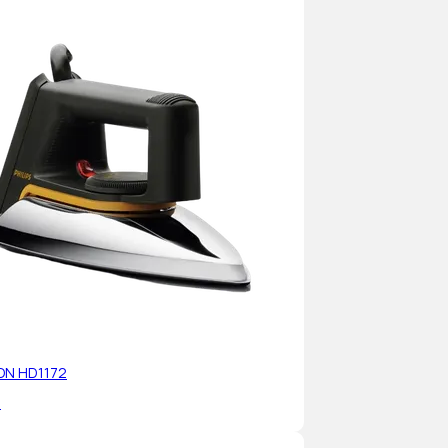
RON HD1172
%