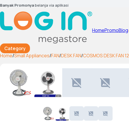
Banyak Promonya
belanja via aplikasi
Home
Promo
Blog
Category
Home
/
Small Appliances
/
FAN
/
DESK FAN
/
COSMOS DESK FAN 1