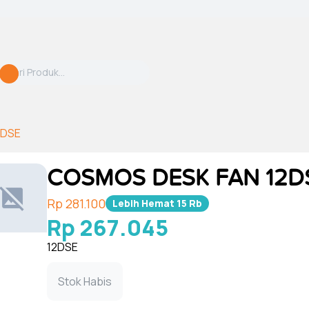
2DSE
COSMOS DESK FAN 12D
Rp 281.100
Lebih Hemat
15 Rb
Rp 267.045
12DSE
Stok Habis