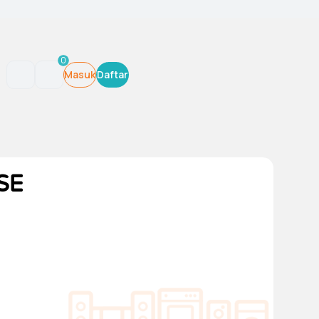
0
Masuk
Daftar
SE