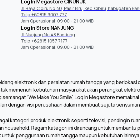
Log In Megastore CINUNUK
Jl. Raya Cibiru No.40, Pasir Biru, Kec. Cibiru, Kabupaten Ba
Telp +62815 9007 777
Jam Operasional: 09:00 - 21:00 WIB
Log In Store NANJUNG
Jl. Nanjung No.48 Bandung
Telp +62815 1057 7177
Jam Operasional: 09:00 - 21:00 WIB
dang elektronik dan peralatan rumah tangga yang berlokasi di 
untuk memenuhi kebutuhan masyarakat akan perangkat elektroni
 semangat “We Make You Smile”, Log In Megastore memaknai
lan dengan visi perusahaan dalam membuat sejuta senyuman 
 kategori produk elektronik seperti televisi, pendingin ruan
han household. Ragam kategori ini dirancang untuk membantu
, baik untuk penggunaan rumah tangga maupun kebutuhan lainnya