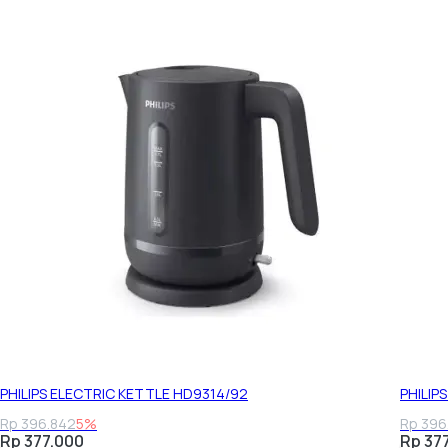
PHILIPS ELECTRIC KETTLE HD9314/92
PHILIP
Rp 396.842
5%
Rp 396
Rp 377.000
Rp 37