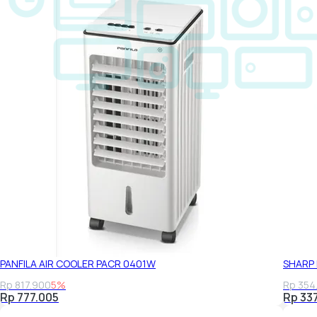
PANFILA AIR COOLER PACR 0401W
SHARP 
Rp 817.900
5%
Rp 354
Rp 777.005
Rp 33