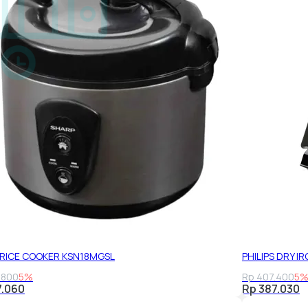
RICE COOKER KSN18MGSL
PHILIPS DRY I
.800
5%
Rp 407.400
5
7.060
Rp 387.030