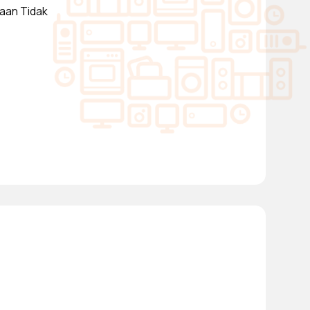
kaan Tidak
dengan 1
tis Mati
hitam