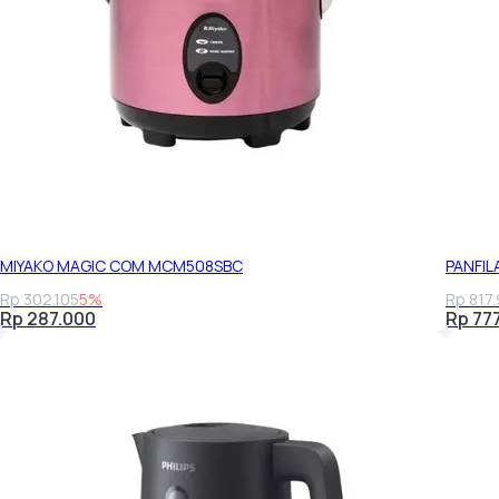
MIYAKO MAGIC COM MCM508SBC
PANFIL
Rp 302.105
5%
Rp 817
Rp 287.000
Rp 77