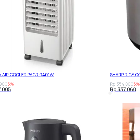
A AIR COOLER PACR 0401W
SHARP RICE C
.900
5%
Rp 354.800
5%
7.005
Rp 337.060