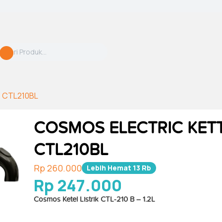
 CTL210BL
COSMOS ELECTRIC KET
CTL210BL
Rp 260.000
Lebih Hemat
13 Rb
Rp 247.000
Cosmos Ketel Listrik CTL-210 B – 1.2L