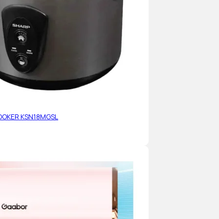
OOKER KSN18MGSL