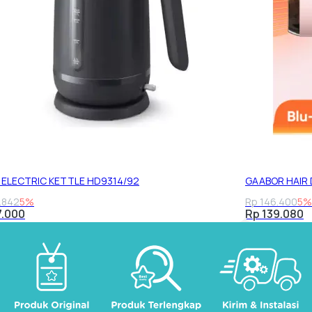
S ELECTRIC KETTLE HD9314/92
GAABOR HAIR
.842
5%
Rp 146.400
5%
7.000
Rp 139.080