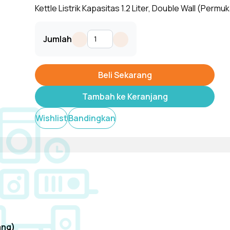
Kettle Listrik Kapasitas 1.2 Liter, Double Wall (Permu
Panas & Aman Dipegang), One Lid Open (Membuka 
Tampilkan
Sentuhan), Safety Automatic Turn Off (Listrik Otoma
Jumlah
saat Air Mendidih), Daya Masukan : 600 Watt. Warna 
premium.
Beli Sekarang
Tambah ke Keranjang
Wishlist
Bandingkan
ang)