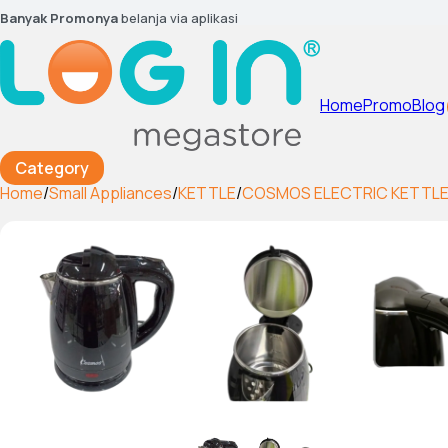
Banyak Promonya
belanja via aplikasi
Home
Promo
Blog
Category
Home
/
Small Appliances
/
KETTLE
/
COSMOS ELECTRIC KETTLE