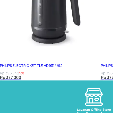
PHILIPS ELECTRIC KETTLE HD9314/92
PHILIP
Rp 396.842
5%
Rp 396
Rp 377.000
Rp 37