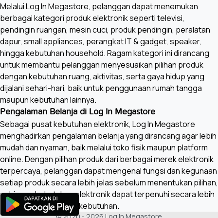
Melalui Log In Megastore, pelanggan dapat menemukan
berbagai kategori produk elektronik seperti televisi,
pendingin ruangan, mesin cuci, produk pendingin, peralatan
dapur, small appliances, perangkat IT & gadget, speaker,
hingga kebutuhan household. Ragam kategori ini dirancang
untuk membantu pelanggan menyesuaikan pilihan produk
dengan kebutuhan ruang, aktivitas, serta gaya hidup yang
dijalani sehari-hari, baik untuk penggunaan rumah tangga
maupun kebutuhan lainnya.
Pengalaman Belanja di Log In Megastore
Sebagai pusat kebutuhan elektronik, Log In Megastore
menghadirkan pengalaman belanja yang dirancang agar lebih
mudah dan nyaman, baik melalui toko fisik maupun platform
online. Dengan pilihan produk dari berbagai merek elektronik
terpercaya, pelanggan dapat mengenal fungsi dan kegunaan
setiap produk secara lebih jelas sebelum menentukan pilihan,
sehingga kebutuhan elektronik dapat terpenuhi secara lebih
terencana dan sesuai kebutuhan.
© 2020 -
2026
Log In Megastore