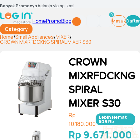
Banyak Promonya
belanja via aplikasi
0
Home
Promo
Blog
Masuk
Daftar
Category
Home
/
Small Appliances
/
MIXER
/
CROWN MIXRFDCKNG SPIRAL MIXER S30
CROWN
MIXRFDCKNG
SPIRAL
MIXER S30
Rp
Lebih Hemat
509 Rb
10.180.000
Rp 9.671.000