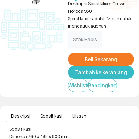
Deskripsi Spiral Mixer Crown
Horeca S30
Spiral Mixer adalah Mesin untuk
mengaduk adonan
berkapasitas besar, yang dapat
Tampilkan
Stok Habis
mengatasi semua jenis adonan
dengan baik. Karena
bowl/mangkuk dari mixer ini
Beli Sekarang
berukuran besar, sehingga
memudahkan anda untuk
Tambah ke Keranjang
membuat adonan dalam skala
Wishlist
Bandingkan
besar.
Deskripsi
Spesifikasi
Ulasan
Spesifikasi:
Dimensi: 760 x 435 x 900 mm