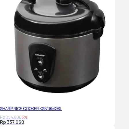
SHARP RICE COOKER KSN18MGSL
Rp 354.800
5%
Rp 337.060