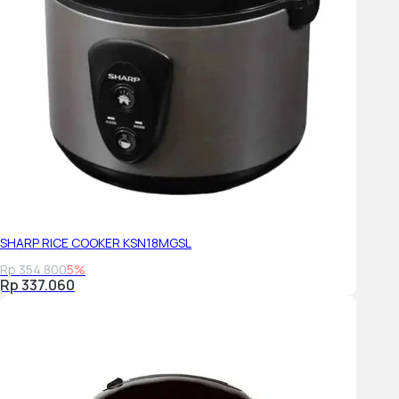
SHARP RICE COOKER KSN18MGSL
Rp 354.800
5%
Rp 337.060