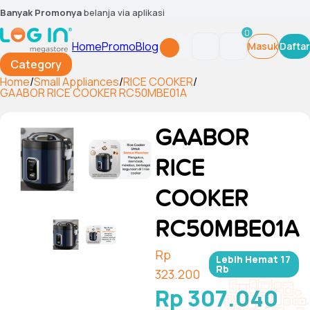
Banyak Promonya
belanja via aplikasi
0
Home
Promo
Blog
Masuk
Daftar
Category
Home
/
Small Appliances
/
RICE COOKER
/
GAABOR RICE COOKER RC50MBE01A
GAABOR
RICE
COOKER
RC50MBE01A
Rp
Lebih Hemat
17
Rb
323.200
Rp 307.040