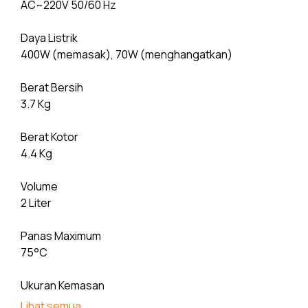
AC~220V 50/60 Hz
1. Cook
2. Slow Cook
Daya Listrik
3. Soup
400W (memasak), 70W (menghangatkan)
4. Porridge
5. Steam
Berat Bersih
6. Brown Rice
3.7 Kg
Berat Kotor
4.4 Kg
Volume
2 Liter
Panas Maximum
75°C
Ukuran Kemasan
410 x 305 x 295 mm
Lihat semua