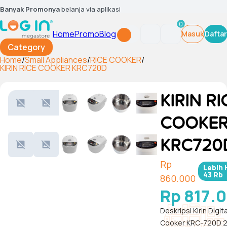
Banyak Promonya
belanja via aplikasi
0
Home
Promo
Blog
Masuk
Daftar
Category
Home
/
Small Appliances
/
RICE COOKER
/
KIRIN RICE COOKER KRC720D
KIRIN RI
COOKE
KRC720
Rp
Lebih
43 Rb
860.000
Rp 817.
Deskripsi Kirin Digit
Cooker KRC-720D 2.