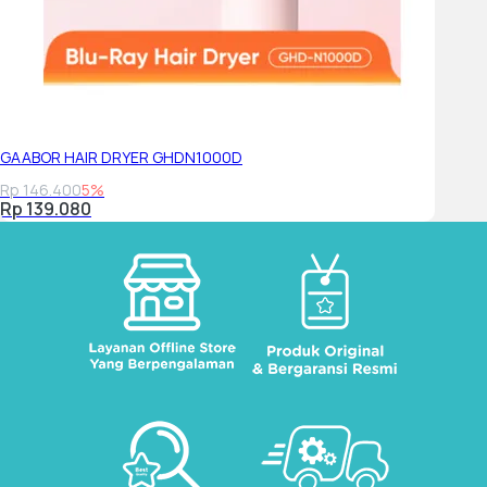
GAABOR HAIR DRYER GHDN1000D
Rp 146.400
5%
Rp 139.080