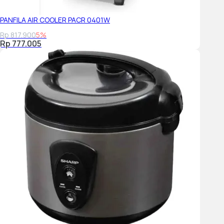
PANFILA AIR COOLER PACR 0401W
Rp 817.900
5%
Rp 777.005