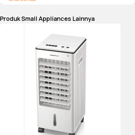
Garansi
Produk Small Appliances Lainnya
2 Tahun
color
Putih