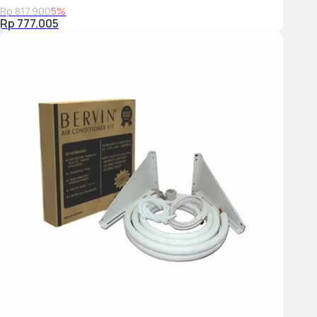
Rp 817.900
5%
kondisi iklim tropis Indonesia
. Digunakan juga pada
Rp 777.005
konstruksi jembatan dan rel kereta api, material ini terbukti
kuat dan andal.
SI-BIRU SUPER X
Super extra bandelnya, super extra iritnya,
super extra ramah lingkungan, super extra umur panjang,
dan super extra udara sehat
Garansi
5 tahun tanpa batas* untuk kompresor dan 3 tahun
untuk evaporator, spare parts.
Spesifikasi Panasonic AC Wall Mounted Split
Standard Inverter Si-Biru 1 PK - CS/CU
PU9AKJ
Brand
PANASONIC