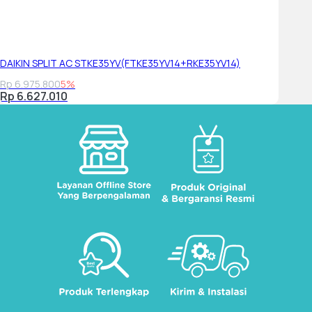
DAIKIN SPLIT AC STKE35YV(FTKE35YV14+RKE35YV14)
Rp 6.975.800
5%
Rp 6.627.010