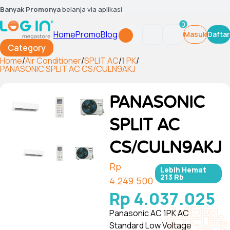
Banyak Promonya
belanja via aplikasi
0
Home
Promo
Blog
Masuk
Daftar
Category
Home
/
Air Conditioner
/
SPLIT AC
/
1 PK
/
PANASONIC SPLIT AC CS/CULN9AKJ
PANASONIC
SPLIT AC
CS/CULN9AKJ
Rp
Lebih Hemat
213 Rb
4.249.500
Rp 4.037.025
Panasonic AC 1PK AC
Standard Low Voltage