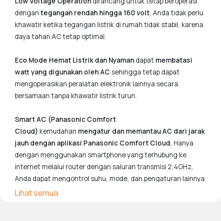
Low Voltage Operation
dirancang untuk tetap beroperasi
dengan
tegangan rendah hingga 160 volt.
Anda tidak perlu
khawatir ketika tegangan listrik di rumah tidak stabil, karena
daya tahan AC tetap optimal.
Eco Mode Hemat Listrik dan Nyaman
dapat
membatasi
watt yang digunakan oleh AC
sehingga tetap dapat
mengoperasikan peralatan elektronik lainnya secara
bersamaan tanpa khawatir listrik turun.
Smart AC (Panasonic Comfort
Cloud)
kemudahan
mengatur dan memantau AC dari jarak
jauh dengan aplikasi
Panasonic Comfort Cloud
.
Hanya
dengan menggunakan smartphone yang terhubung ke
internet melalui router dengan saluran transmisi 2,4GHz,
Anda dapat mengontrol suhu, mode, dan pengaturan lainnya
secara praktis dan efisien. *
Adaptor dijual terpisah
Lihat semua
Mode POWERFUL
Tekan satu tombol untuk mengaktifkan