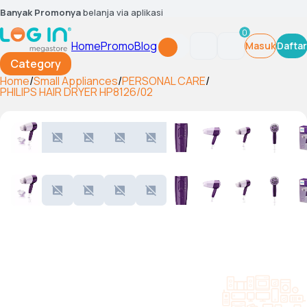
Banyak Promonya
belanja via aplikasi
0
Home
Promo
Blog
Masuk
Daftar
Category
Home
/
Small Appliances
/
PERSONAL CARE
/
PHILIPS HAIR DRYER HP8126/02