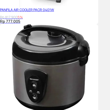
PANFILA AIR COOLER PACR 0401W
Rp 817.900
5%
Rp 777.005