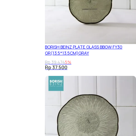
BORISH BEINZ PLATE GLASS BBGW FY30
GR(13.5*13.5CM)GRAY
Rp 39.474
5%
Rp 37.500