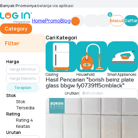
Banyak Promonya
belanja via aplikasi
0
Home
Promo
Blog
Masuk
Daftar
Category
Cari Kategori
Filter
Harga
Cooling
Household
Small Appliances
Hasil Pencarian
"borish beinz plate
glass bbgw fy0739115cmblack"
Terapkan
Urutkan
Stok
Stok
Tersedia
Rating
Rating 4
Keatas
Urutan