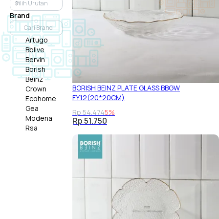
Brand
Artugo
Bblive
Bervin
Borish
Beinz
BORISH BEINZ PLATE GLASS BBGW
Crown
FY12(20*20CM)
Ecohome
Gea
Rp 54.474
5%
Modena
Rp 51.750
Rsa