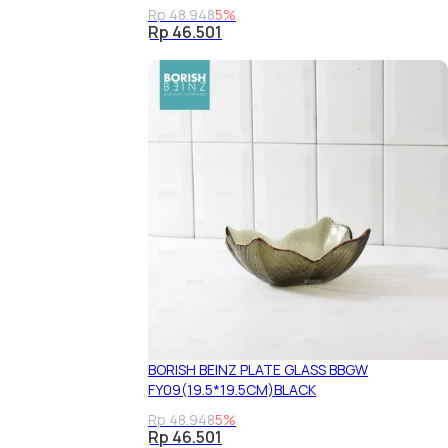
Rp 48.948
5%
Rp 46.501
BORISH BEINZ PLATE GLASS BBGW
FY09(19.5*19.5CM)BLACK
Rp 48.948
5%
Rp 46.501