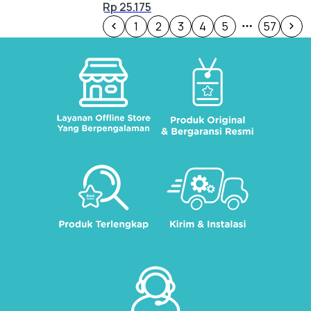
Rp 25.175
1
2
3
4
5
57