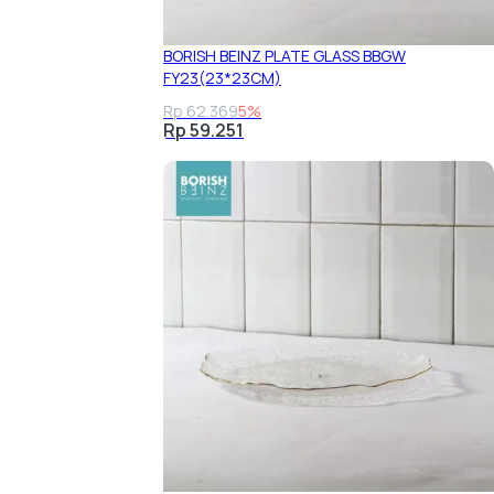
BORISH BEINZ PLATE GLASS BBGW
FY23(23*23CM)
Rp 62.369
5%
Rp 59.251