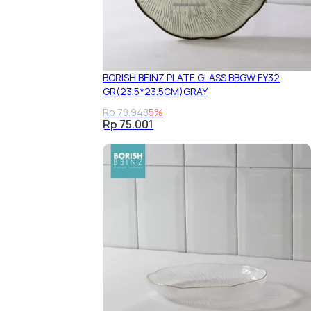
BORISH BEINZ PLATE GLASS BBGW FY32
GR(23.5*23.5CM)GRAY
Rp 78.948
5%
Rp 75.001