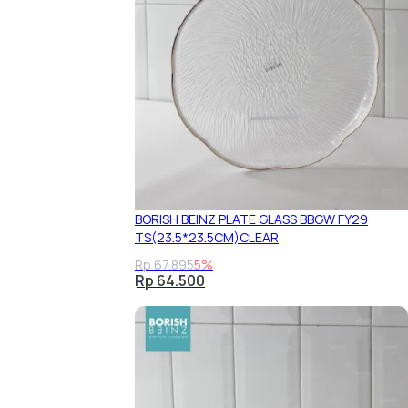
BORISH BEINZ PLATE GLASS BBGW FY29
TS(23.5*23.5CM)CLEAR
Rp 67.895
5%
Rp 64.500