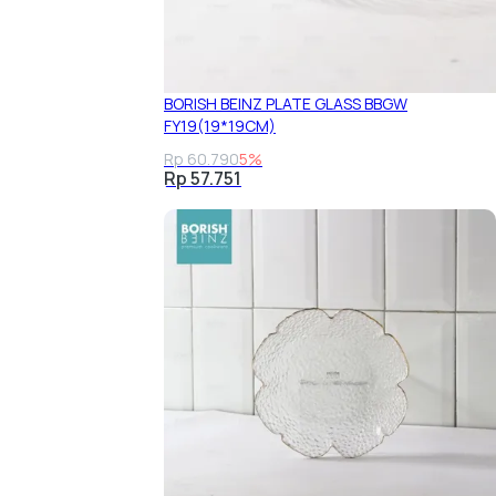
BORISH BEINZ PLATE GLASS BBGW
FY19(19*19CM)
Rp 60.790
5%
Rp 57.751