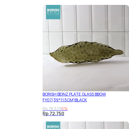
BORISH BEINZ PLATE GLASS BBGW
FY07(39*11.5CM)BLACK
Rp 76.579
5%
Rp 72.750