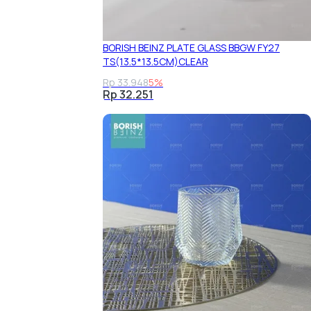
BORISH BEINZ PLATE GLASS BBGW FY27
TS(13.5*13.5CM)CLEAR
Rp 33.948
5%
Rp 32.251