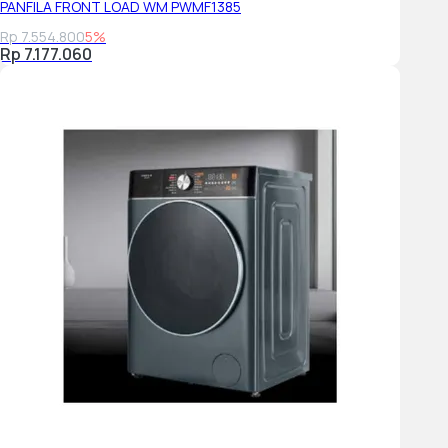
PANFILA FRONT LOAD WM PWMF1385
Rp 7.554.800
5%
Rp 7.177.060