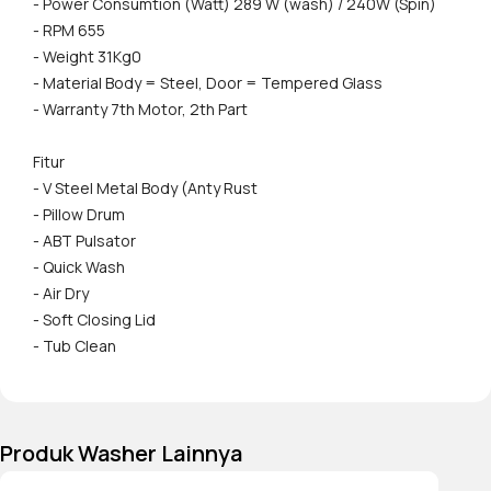
- Power Consumtion (Watt) 289 W (wash) / 240W (Spin)
- RPM 655
- Weight 31Kg0
- Material Body = Steel, Door = Tempered Glass
- Warranty 7th Motor, 2th Part
Fitur
- V Steel Metal Body (Anty Rust
- Pillow Drum
- ABT Pulsator
- Quick Wash
- Air Dry
- Soft Closing Lid
- Tub Clean
Produk Washer Lainnya