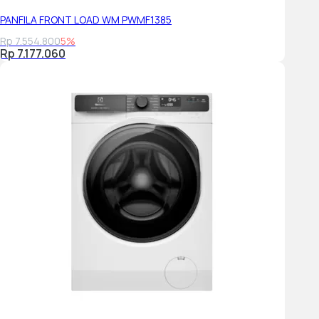
PANFILA FRONT LOAD WM PWMF1385
Rp 7.554.800
5%
Rp 7.177.060