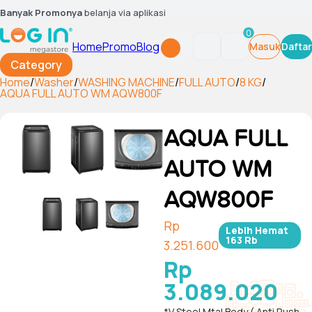
Banyak Promonya
belanja via aplikasi
0
Home
Promo
Blog
Masuk
Daftar
Category
Home
/
Washer
/
WASHING MACHINE
/
FULL AUTO
/
8 KG
/
AQUA FULL AUTO WM AQW800F
AQUA FULL
AUTO WM
AQW800F
Rp
Lebih Hemat
163 Rb
3.251.600
Rp
3.089.020
*V Steel Mtal Body ( Anti Rush