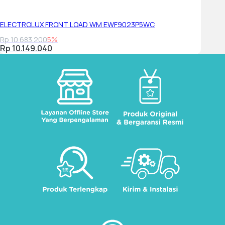
ELECTROLUX FRONT LOAD WM EWF9023P5WC
Rp 10.683.200
5%
Rp 10.149.040