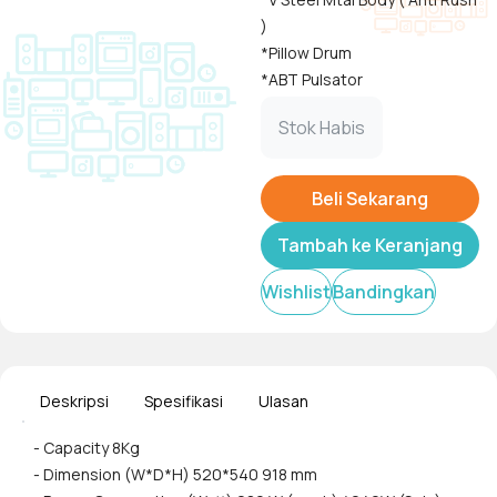
)
*Pillow Drum
*ABT Pulsator
*Soft Closing Door
Tampilkan
Stok Habis
*Quick Wash
*Air Dry
* Tub Clean
Beli Sekarang
Tambah ke Keranjang
Wishlist
Bandingkan
Deskripsi
Spesifikasi
Ulasan
- Capacity 8Kg
- Dimension (W*D*H) 520*540 918 mm