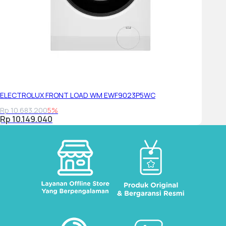
ELECTROLUX FRONT LOAD WM EWF9023P5WC
Rp 10.683.200
5%
Rp 10.149.040