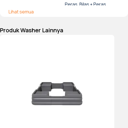
Peras, Bilas + Peras,
Lihat semua
Perawatan bayi,
Olahraga, Cepat 15 menit,
Produk Washer Lainnya
Penuh 45 menit, Favorit
Aksesori yang disertakan
Gantungan selang pembuangan, Lubang
tutup, Selang masuk