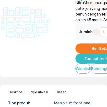
UltraMix mencega
deterjen yang me
penuh dengan efi
dalam 45 menit. Sa
menghilangkan 99
Tampilkan
dan virus umum .D
Jumlah
merawat bahan h
pencucian yang
lembut.SmartSele
Beli Se
menyesuaikan pen
Tambah ke 
kebutuhan. Motor 
lebih efisien, hem
Wishlist
Banding
Deskripsi
Spesifikasi
Ulasan
Tipe produk
Mesin cuci front load