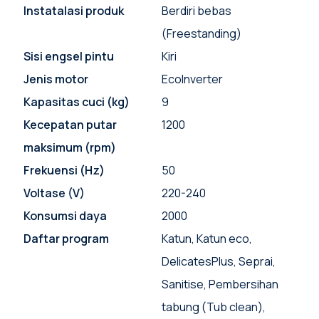
Instatalasi produk
Berdiri bebas
(Freestanding)
Sisi engsel pintu
Kiri
Jenis motor
EcoInverter
Kapasitas cuci (kg)
9
Kecepatan putar
1200
maksimum (rpm)
Frekuensi (Hz)
50
Voltase (V)
220-240
Konsumsi daya
2000
Daftar program
Katun, Katun eco,
DelicatesPlus, Seprai,
Sanitise, Pembersihan
tabung (Tub clean),