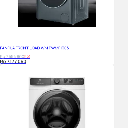
PANFILA FRONT LOAD WM PWMF1385
Rp 7.554.800
5%
Rp 7.177.060