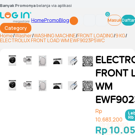
Banyak Promonya
belanja via aplikasi
0
Home
Promo
Blog
Masuk
Daftar
Category
Home
/
Washer
/
WASHING MACHINE
/
FRONT LOADING
/
9 KG
/
ELECTROLUX FRONT LOAD WM EWF9023P5WC
ELECTR
FRONT 
WM
EWF902
Rp
Le
Rb
10.683.200
Rp 10.0