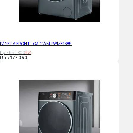
PANFILA FRONT LOAD WM PWMF1385
Rp 7.554.800
5%
Rp 7.177.060