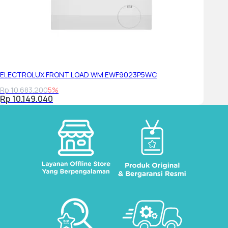
ELECTROLUX FRONT LOAD WM EWF9023P5WC
Rp 10.683.200
5%
Rp 10.149.040