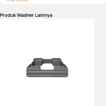
bayi, Seprai, Cepat 15
menit, Penuh 45 menit,
Produk Washer Lainnya
Mati
Aksesori yang disertakan
Gantungan selang pembuangan, Lubang
tutup, Selang masuk
Lebar produk
600 mm
Kedalaman produk
575 mm
Tinggi produk
850 mm
Berat bersih (kg)
64.5
Lebar kemasan
645 mm
Kedalaman kemasan
628 mm
Tinggi kemasan
870 mm
Berat kotor (kg)
67.5