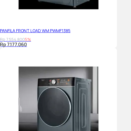
PANFILA FRONT LOAD WM PWMF1385
Rp 7.554.800
5%
Rp 7.177.060