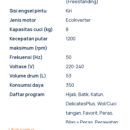
(Freestanding)
Sisi engsel pintu
Kiri
Jenis motor
EcoInverter
Kapasitas cuci (kg)
8
Kecepatan putar
1200
maksimum (rpm)
Frekuensi (Hz)
50
Voltase (V)
220-240
Volume drum (L)
53
Konsumsi daya
350
Daftar program
Hijab, Batik, Katun,
DelicatesPlus, Wol/Cuci
tangan, Favorit, Peras,
Bilas + Peras, Perawatan
Lihat semua