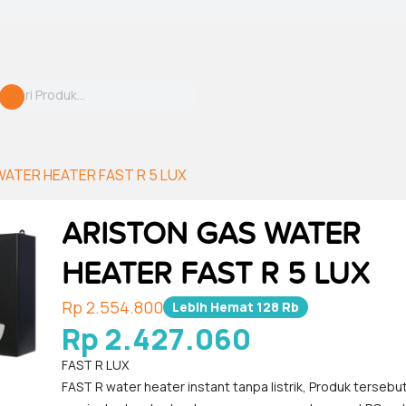
ATER HEATER FAST R 5 LUX
ARISTON GAS WATER
HEATER FAST R 5 LUX
Rp 2.554.800
Lebih Hemat
128 Rb
Rp 2.427.060
FAST R LUX
FAST R water heater instant tanpa listrik, Produk tersebu