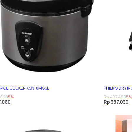
RICE COOKER KSN18MGSL
PHILIPS DRY I
.800
5%
Rp 407.400
5
7.060
Rp 387.030