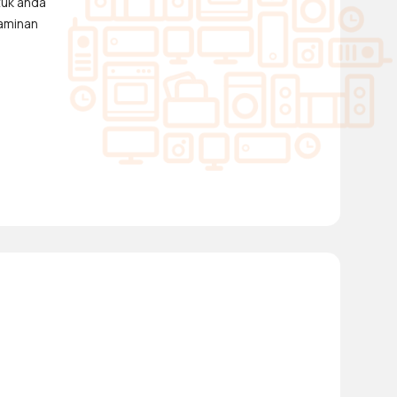
tuk anda
jaminan