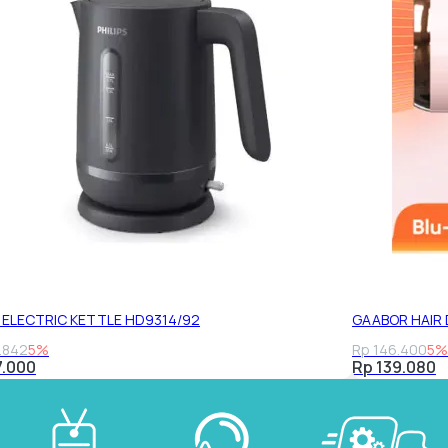
S ELECTRIC KETTLE HD9314/92
GAABOR HAIR
.842
5%
Rp 146.400
5%
7.000
Rp 139.080