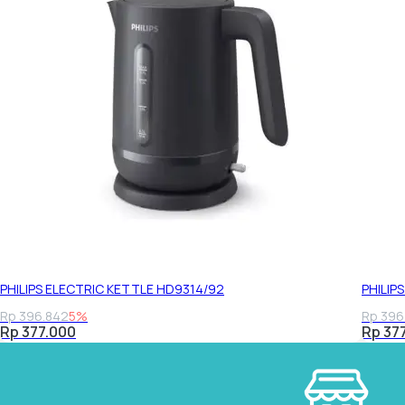
PHILIPS ELECTRIC KETTLE HD9314/92
PHILIP
Rp 396.842
5%
Rp 396
Rp 377.000
Rp 37