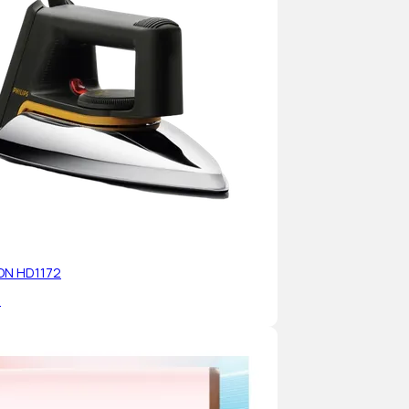
RON HD1172
%