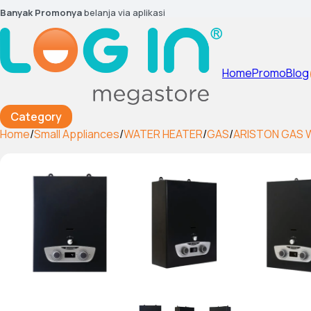
Banyak Promonya
belanja via aplikasi
Home
Promo
Blog
Category
Home
/
Small Appliances
/
WATER HEATER
/
GAS
/
ARISTON GAS W