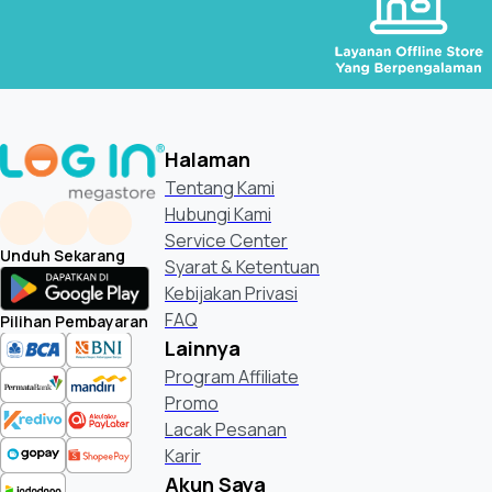
Halaman
Tentang Kami
Hubungi Kami
Service Center
Unduh Sekarang
Syarat & Ketentuan
Kebijakan Privasi
FAQ
Pilihan Pembayaran
Lainnya
Program Affiliate
Promo
Lacak Pesanan
Karir
Akun Saya