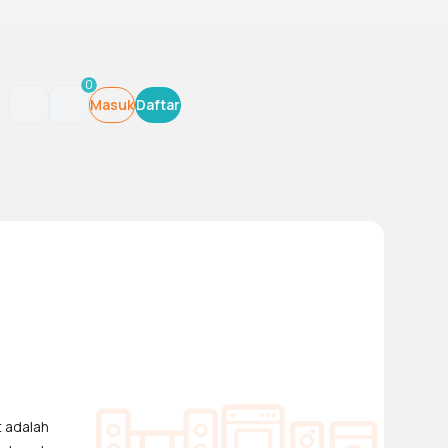
0
Masuk
Daftar
t adalah