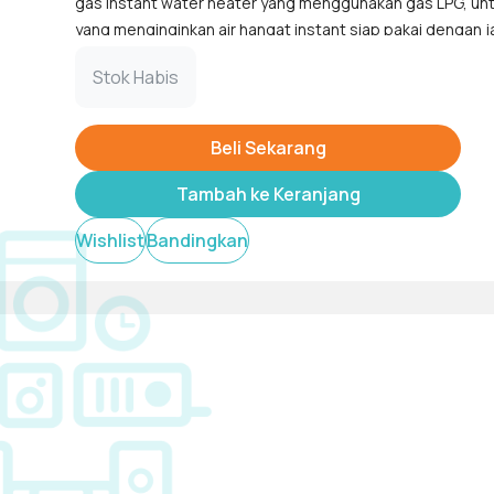
gas instant water heater yang menggunakan gas LPG, un
yang menginginkan air hangat instant siap pakai dengan 
keamanan dan pemanasan cepat.
Tampilkan
Stok Habis
Beli Sekarang
Tambah ke Keranjang
Wishlist
Bandingkan