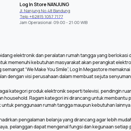
Log In Store NANJUNG
Jl. Nanjung No.48 Bandung
Telp +62815 1057 7177
Jam Operasional: 09:00 - 21:00 WIB
dang elektronik dan peralatan rumah tangga yang berlokasi di 
untuk memenuhi kebutuhan masyarakat akan perangkat elektroni
 semangat “We Make You Smile”, Log In Megastore memaknai
lan dengan visi perusahaan dalam membuat sejuta senyuman 
 kategori produk elektronik seperti televisi, pendingin ruan
han household. Ragam kategori ini dirancang untuk membantu
, baik untuk penggunaan rumah tangga maupun kebutuhan lainnya
dirkan pengalaman belanja yang dirancang agar lebih mudah d
caya, pelanggan dapat mengenal fungsi dan kegunaan setiap p