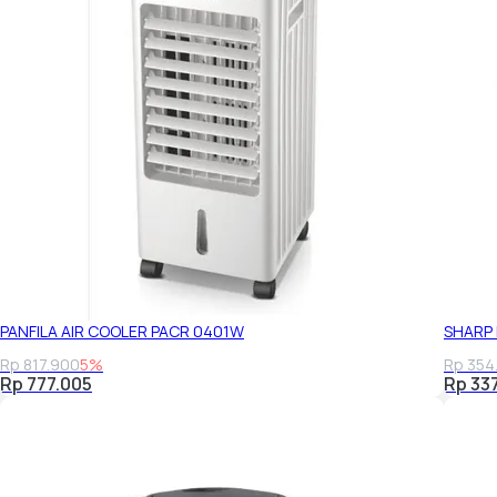
PANFILA AIR COOLER PACR 0401W
SHARP 
Rp 817.900
5%
Rp 354
Rp 777.005
Rp 33