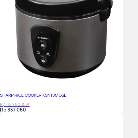
SHARP RICE COOKER KSN18MGSL
Rp 354.800
5%
Rp 337.060