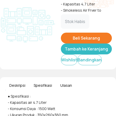
- Kapasitas 4,7 Liter
- Smokeless Air Fryer to
Replace 6 Appliances
Tampilkan
Stok Habis
- Multi Functional
- Reduced 90% oil for healthy
meals
Beli Sekarang
- BPA Free & PFOA Free Non-
stick Basket
Tambah ke Keranjang
- Easy to Use
Wishlist
Bandingkan
- Safe to Use
- Easy to clean
• Lebih sehat
Karena Anda tidak
Deskripsi
Spesifikasi
Ulasan
menggunakan minyak sama
● Spesifikasi :
sekali atau menggunakan
- Kapasitas air 4.7 Liter
minyak dengan jumlah yang
- Konsumsi Daya : 1500 Watt
paling sedikit saat memasak,
- Ukuran Produk : 350x260x360 mm
hasil memasak menjadi lebih