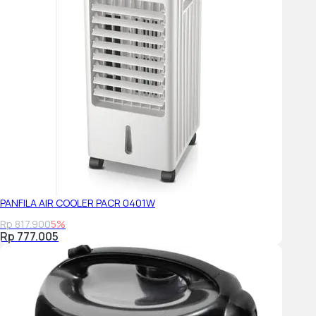
• Multifungsi
Selain untuk menggoreng, Air
fryer juga bisa digunakan
untuk memanggang dan
membakar.
• Praktis
Anda bisa meninggalkannya
sambil mengerjakan
pekerjaan lain tanpa takut
makanan gosong, karena
Anda bisa mengatur waktu
PANFILA AIR COOLER PACR 0401W
dan suhu memasak. Sehingga
Rp 817.900
5%
air fryer akan sangat cocok
Rp 777.005
untuk anda yang tidak punya
banyak waktu di dapur.