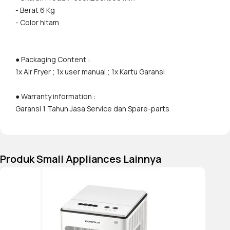
- Berat 6 Kg
sehat. Jadi, Anda tidak perlu
- Color hitam
lagi menyimpan terlalu banyak
minyak goreng di rumah.
● Packaging Content :
• Goreng renyah
1x Air Fryer ; 1x user manual ; 1x Kartu Garansi
Pasalnya, kandungan air pada
makanan akan menguap
● Warranty information :
dengan sempurna saat
Garansi 1 Tahun Jasa Service dan Spare-parts
dimasak.
• Enak
Rasa yang digoreng lebih
Produk Small Appliances Lainnya
enak, sama seperti saat
menggoreng menggunakan
minyak. Hanya saja
penggorengannya tidak
berminyak sama sekali.