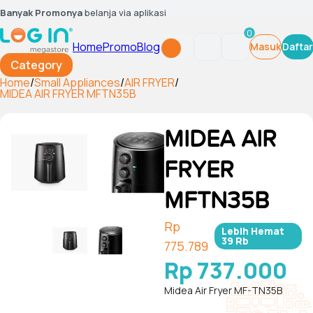
Banyak Promonya
belanja via aplikasi
0
Home
Promo
Blog
Masuk
Daftar
Category
Home
/
Small Appliances
/
AIR FRYER
/
MIDEA AIR FRYER MFTN35B
MIDEA AIR
FRYER
MFTN35B
Rp
Lebih Hemat
39 Rb
775.789
Rp 737.000
Midea Air Fryer MF-TN35B