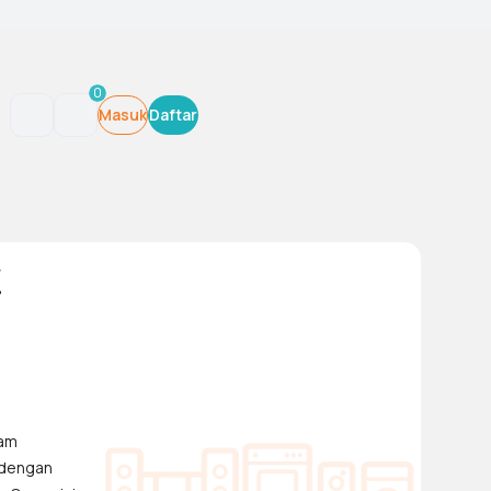
0
Masuk
Daftar
X
lam
 dengan