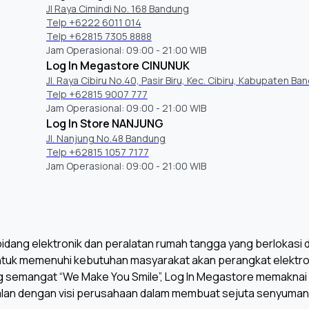
Jl Raya Cimindi No. 168 Bandung
Telp +6222 6011 014
Telp +62815 7305 8888
Jam Operasional: 09:00 - 21:00 WIB
Log In Megastore CINUNUK
Jl. Raya Cibiru No.40, Pasir Biru, Kec. Cibiru, Kabupaten Ba
Telp +62815 9007 777
Jam Operasional: 09:00 - 21:00 WIB
Log In Store NANJUNG
Jl. Nanjung No.48 Bandung
Telp +62815 1057 7177
Jam Operasional: 09:00 - 21:00 WIB
dang elektronik dan peralatan rumah tangga yang berlokasi di 
untuk memenuhi kebutuhan masyarakat akan perangkat elektroni
 semangat “We Make You Smile”, Log In Megastore memaknai
lan dengan visi perusahaan dalam membuat sejuta senyuman 