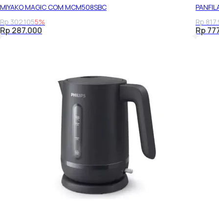
MIYAKO MAGIC COM MCM508SBC
PANFIL
Rp 302.105
5%
Rp 817
Rp 287.000
Rp 77