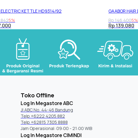
S ELECTRIC KETTLE HD9314/92
GAABOR HAIR
.842
5%
Rp 146.400
5%
7.000
Rp 139.080
Toko Offline
Log In Megastore ABC
Jl ABC No. 44-46 Bandung
Telp +6222 4205 882
Telp +62815 7305 8888
Jam Operasional: 09:00 - 21:00 WIB
Log In Megastore CIMINDI