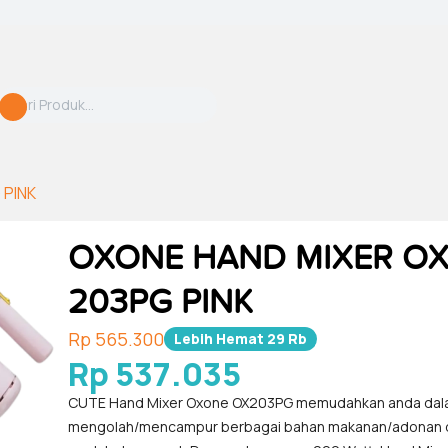
 PINK
OXONE HAND MIXER O
203PG PINK
Rp 565.300
Lebih Hemat
29 Rb
Rp 537.035
CUTE Hand Mixer Oxone OX203PG memudahkan anda da
mengolah/mencampur berbagai bahan makanan/adonan