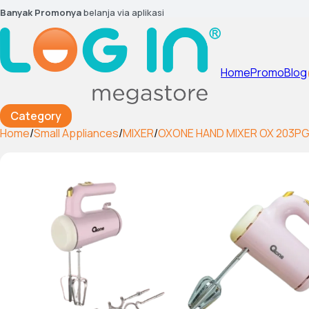
Banyak Promonya
belanja via aplikasi
Home
Promo
Blog
Category
Home
/
Small Appliances
/
MIXER
/
OXONE HAND MIXER OX 203PG