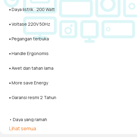
▪ Daya listrik : 200 Watt
▪ Voltase 220V 50Hz
▪ Pegangan terbuka
▪ Handle Ergonomis
▪ Awet dan tahan lama
▪ More save Energy
▪ Garansi resmi 2 Tahun
• Daya yang ramah
Lihat semua
• Bahan plastic BPA Free