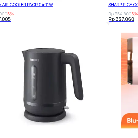
A AIR COOLER PACR 0401W
SHARP RICE C
.900
5%
Rp 354.800
5%
7.005
Rp 337.060