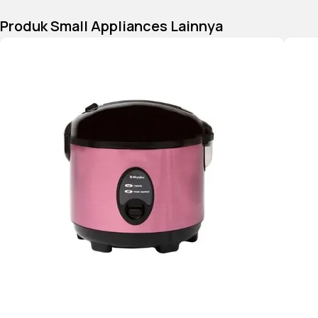
Produk Small Appliances Lainnya
• Motor yang lebih bertenaga
Dimensi : (30x18x20)cm
Berat : 1Kg