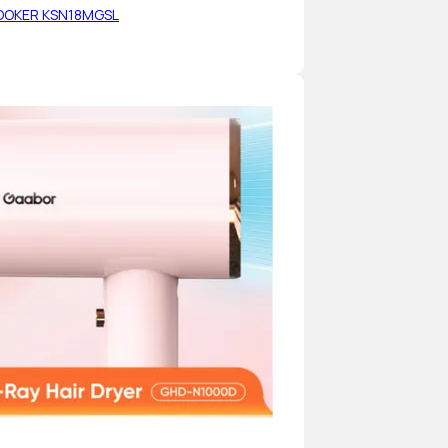
OOKER KSN18MGSL