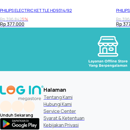
PHILIPS ELECTRIC KETTLE HD9314/92
PHILIP
Rp 396.842
5%
Rp 396
Rp 377.000
Rp 37
Halaman
Tentang Kami
Hubungi Kami
Service Center
Unduh Sekarang
Syarat & Ketentuan
Kebijakan Privasi